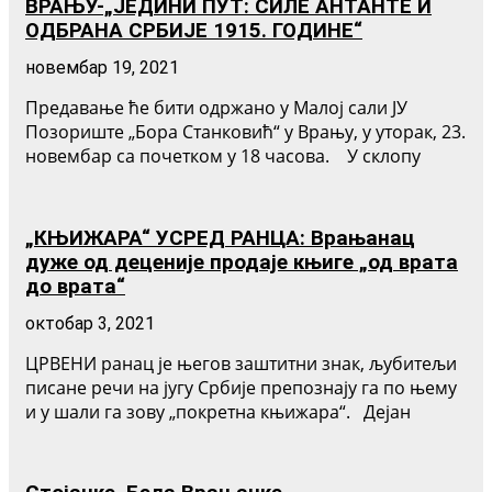
ВРАЊУ-„ЈЕДИНИ ПУТ: СИЛЕ АНТАНТЕ И
ОДБРАНА СРБИЈЕ 1915. ГОДИНЕ“
новембар 19, 2021
Предавање ће бити одржано у Малој сали ЈУ
Позориште „Бора Станковић“ у Врању, у уторак, 23.
новембар са почетком у 18 часова. У склопу
„КЊИЖАРА“ УСРЕД РАНЦА: Врањанац
дуже од деценије продаје књиге „од врата
до врата“
октобар 3, 2021
ЦРВЕНИ ранац је његов заштитни знак, љубитељи
писане речи на југу Србије препознају га по њему
и у шали га зову „покретна књижара“. Дејан