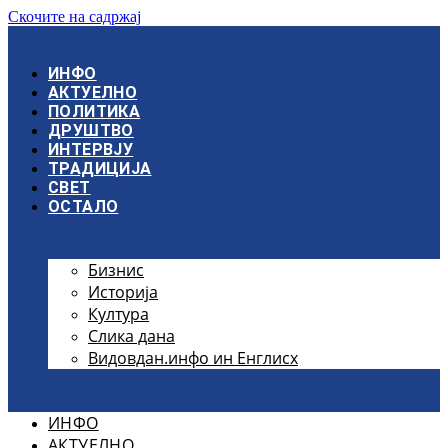
Скочите на садржај
ИНФО
АКТУЕЛНО
ПОЛИТИКА
ДРУШТВО
ИНТЕРВЈУ
ТРАДИЦИЈА
СВЕТ
ОСТАЛО
Бизнис
Историја
Култура
Слика дана
Видовдан.инфо ин Енглисх
ИНФО
АКТУЕЛНО