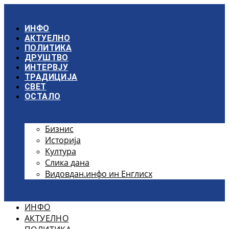
Скочите
на
садржај
ИНФО
АКТУЕЛНО
ПОЛИТИКА
ДРУШТВО
ИНТЕРВЈУ
ТРАДИЦИЈА
СВЕТ
ОСТАЛО
Бизнис
Историја
Култура
Слика дана
Видовдан.инфо ин Енглисх
ИНФО
АКТУЕЛНО