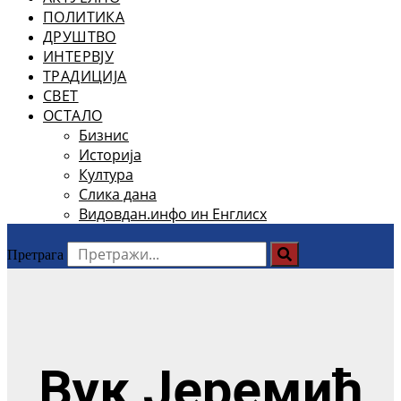
ПОЛИТИКА
ДРУШТВО
ИНТЕРВЈУ
ТРАДИЦИЈА
СВЕТ
ОСТАЛО
Бизнис
Историја
Култура
Слика дана
Видовдан.инфо ин Енглисх
Претрага
Вук Јеремић