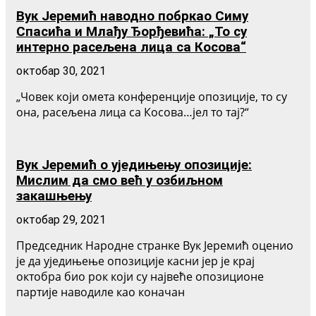
Вук Јеремић наводно побркао Симу
Спасића и Млађу Ђорђевића: „То су
интерно расељена лица са Косова“
октобар 30, 2021
„Човек који омета конференције опозиције, то су
она, расељена лица са Косова…јел то тај?“
Вук Јеремић о уједињењу опозиције:
Мислим да смо већ у озбиљном
закашњењу
октобар 29, 2021
Председник Народне странке Вук Јеремић оценио
је да уједињење опозиције касни јер је крај
октобра био рок који су највеће опозиционе
партије наводиле као коначан