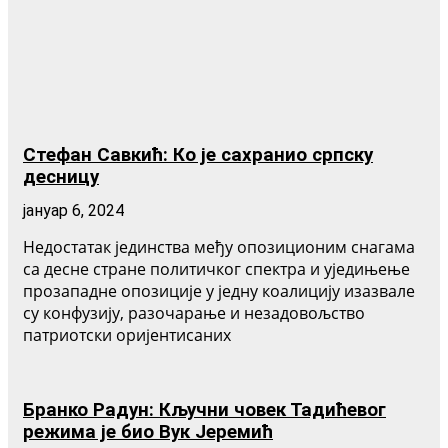
Стефан Савкић: Ко је сахранио српску
десницу
јануар 6, 2024
Недостатак јединства међу опозиционим снагама
са десне стране политичког спектра и уједињење
прозападне опозиције у једну коалицију изазвале
су конфузију, разочарање и незадовољство
патриотски оријентисаних
Бранко Радун: Кључни човек Тадићевог
режима је био Вук Јеремић