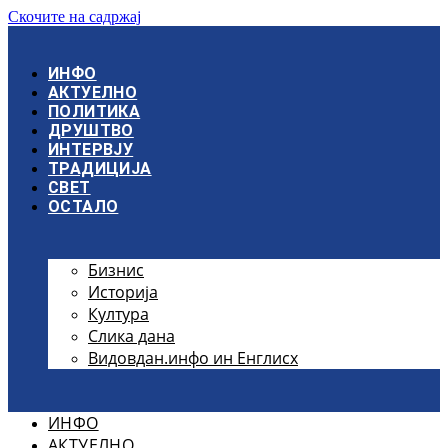
Скочите на садржај
ИНФО
АКТУЕЛНО
ПОЛИТИКА
ДРУШТВО
ИНТЕРВЈУ
ТРАДИЦИЈА
СВЕТ
ОСТАЛО
Бизнис
Историја
Култура
Слика дана
Видовдан.инфо ин Енглисх
ИНФО
АКТУЕЛНО