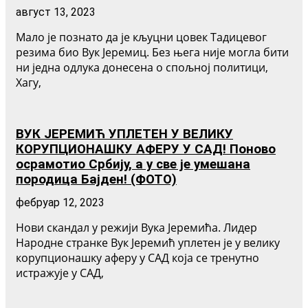
август 13, 2023
Мало је познато да је кљуцни цовек Тадицевог
резима био Вук Јеремиц. Без њега није могла бити
ни једна одлука донесена о спољној политици,
Хагу,
ВУК ЈЕРЕМИЋ УПЛЕТЕН У ВЕЛИКУ
КОРУПЦИОНАШКУ АФЕРУ У САД! Поново
осрамотио Србију, а у све је умешана
породица Бајден! (ФОТО)
фебруар 12, 2023
Нови скандал у режији Вука Јеремића. Лидер
Народне странке Вук Јеремић уплетен је у велику
корупционашку аферу у САД која се тренутно
истражује у САД,