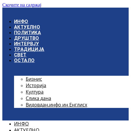
Скочите на садржај
ИНФО
АКТУЕЛНО
ПОЛИТИКА
ДРУШТВО
ИНТЕРВЈУ
ТРАДИЦИЈА
СВЕТ
ОСТАЛО
Бизнис
Историја
Култура
Слика дана
Видовдан.инфо ин Енглисх
ИНФО
АКТУЕЛНО