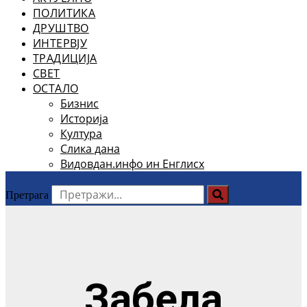
ПОЛИТИКА
ДРУШТВО
ИНТЕРВЈУ
ТРАДИЦИЈА
СВЕТ
ОСТАЛО
Бизнис
Историја
Култура
Слика дана
Видовдан.инфо ин Енглисх
Претрага
Забела