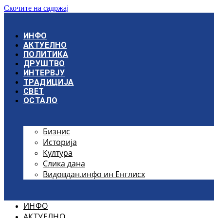
Скочите на садржај
ИНФО
АКТУЕЛНО
ПОЛИТИКА
ДРУШТВО
ИНТЕРВЈУ
ТРАДИЦИЈА
СВЕТ
ОСТАЛО
Бизнис
Историја
Култура
Слика дана
Видовдан.инфо ин Енглисх
ИНФО
АКТУЕЛНО