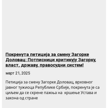
Покренута петиција за смену Загорке
Доловац: Потписници критикују Загорку,
власт, државу, правосудни систем!
март 21, 2025
Петиција за смену Загорке Доловац, врховног
јавног тужиоца Републике Србије, покренута је са
циљем да се скрене пажња на кршење Устава и
закона од стране