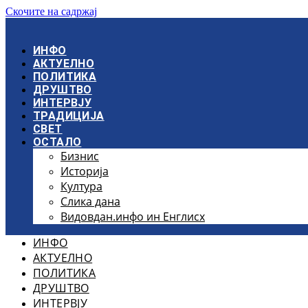
Скочите на садржај
ИНФО
АКТУЕЛНО
ПОЛИТИКА
ДРУШТВО
ИНТЕРВЈУ
ТРАДИЦИЈА
СВЕТ
ОСТАЛО
Бизнис
Историја
Култура
Слика дана
Видовдан.инфо ин Енглисх
ИНФО
АКТУЕЛНО
ПОЛИТИКА
ДРУШТВО
ИНТЕРВЈУ