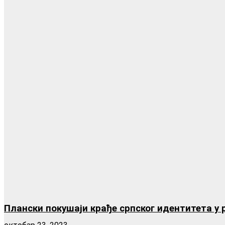
Плански покушаји крађе српског идентитета у