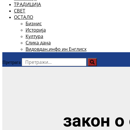
ТРАДИЦИЈА
СВЕТ
ОСТАЛО
Бизнис
Историја
Култура
Слика дана
Видовдан.инфо ин Енглисх
Претрага
закон о