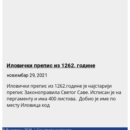
Иловички препис из 1262. године
новембар 29, 2021
Иловички препис из 1262.године је најстарији
препис Законоправила Светог Саве. Исписан је на
пергаменту и има 400 листова. Добио је име по
месту Иловица код
© Видовдан 2026. | Сва права задржава