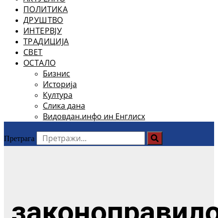
ПОЛИТИКА
ДРУШТВО
ИНТЕРВЈУ
ТРАДИЦИЈА
СВЕТ
ОСТАЛО
Бизнис
Историја
Култура
Слика дана
Видовдан.инфо ин Енглисх
Претрага
законоправил