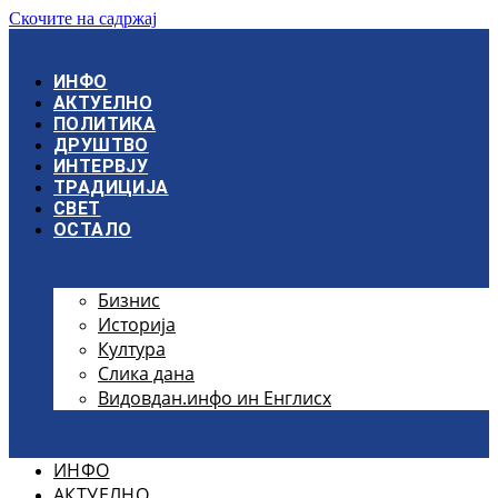
Скочите на садржај
ИНФО
АКТУЕЛНО
ПОЛИТИКА
ДРУШТВО
ИНТЕРВЈУ
ТРАДИЦИЈА
СВЕТ
ОСТАЛО
Бизнис
Историја
Култура
Слика дана
Видовдан.инфо ин Енглисх
ИНФО
АКТУЕЛНО