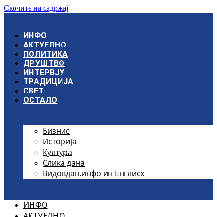
Скочите на садржај
ИНФО
АКТУЕЛНО
ПОЛИТИКА
ДРУШТВО
ИНТЕРВЈУ
ТРАДИЦИЈА
СВЕТ
ОСТАЛО
Бизнис
Историја
Култура
Слика дана
Видовдан.инфо ин Енглисх
ИНФО
АКТУЕЛНО