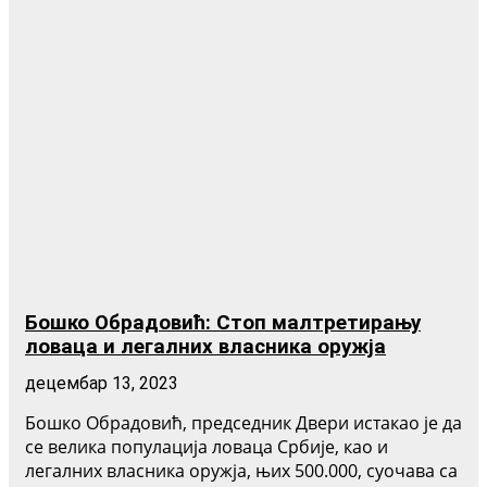
Бошко Обрадовић: Стоп малтретирању
ловаца и легалних власника оружја
децембар 13, 2023
Бошко Обрадовић, председник Двери истакао је да
се велика популација ловаца Србије, као и
легалних власника оружја, њих 500.000, суочава са