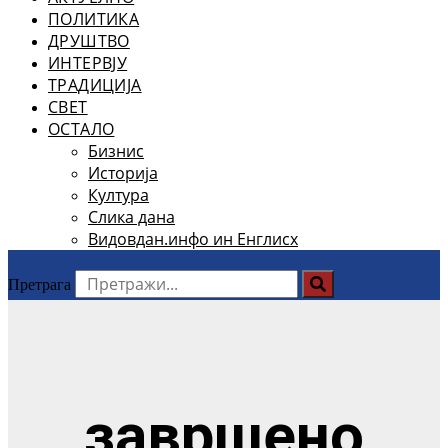
ПОЛИТИКА
ДРУШТВО
ИНТЕРВЈУ
ТРАДИЦИЈА
СВЕТ
ОСТАЛО
Бизнис
Историја
Култура
Слика дана
Видовдан.инфо ин Енглисх
Претрага
завршено