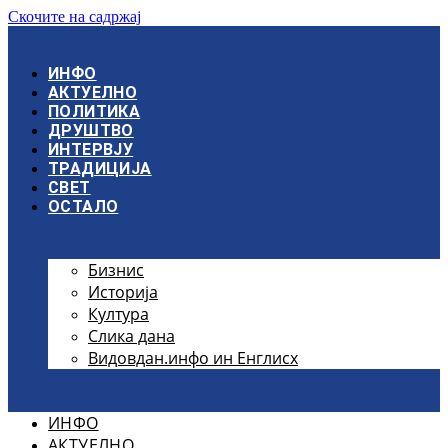
Скочите на садржај
ИНФО
АКТУЕЛНО
ПОЛИТИКА
ДРУШТВО
ИНТЕРВЈУ
ТРАДИЦИЈА
СВЕТ
ОСТАЛО
Бизнис
Историја
Култура
Слика дана
Видовдан.инфо ин Енглисх
ИНФО
АКТУЕЛНО