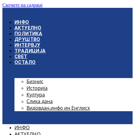
Скочите на садржај
ИНФО
АКТУЕЛНО
ПОЛИТИКА
ДРУШТВО
ИНТЕРВЈУ
ТРАДИЦИЈА
СВЕТ
ОСТАЛО
Бизнис
Историја
Култура
Слика дана
Видовдан.инфо ин Енглисх
ИНФО
АКТУЕЛНО