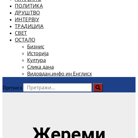
ПОЛИТИКА
ДРУШТВО
ИНТЕРВЈУ
ТРАДИЦИЈА
СВЕТ
ОСТАЛО
Бизнис
Историја
Култура
Слика дана
Видовдан.инфо ин Енглисх
Претрага
Жереми