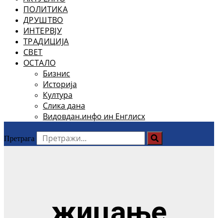
ПОЛИТИКА
ДРУШТВО
ИНТЕРВЈУ
ТРАДИЦИЈА
СВЕТ
ОСТАЛО
Бизнис
Историја
Култура
Слика дана
Видовдан.инфо ин Енглисх
Претрага
жицање