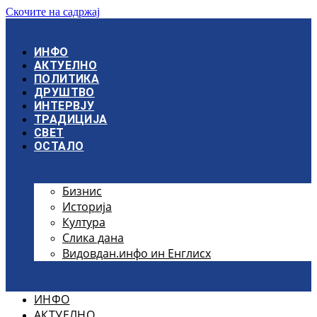
Скочите на садржај
ИНФО
АКТУЕЛНО
ПОЛИТИКА
ДРУШТВО
ИНТЕРВЈУ
ТРАДИЦИЈА
СВЕТ
ОСТАЛО
Бизнис
Историја
Култура
Слика дана
Видовдан.инфо ин Енглисх
ИНФО
АКТУЕЛНО