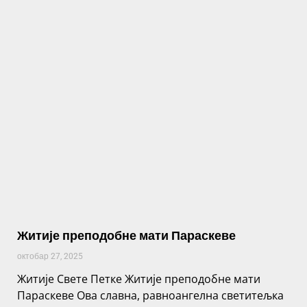
Житије преподобне мати Параскеве
октобар 27, 2025
Житије Свете Петке Житије преподобне мати
Параскеве Ова славна, равноангелна светитељка