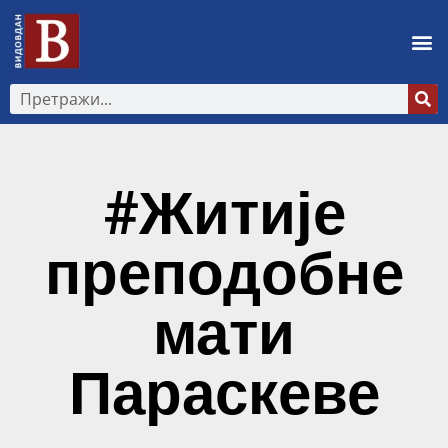
#Житије
преподобне
мати
Параскеве