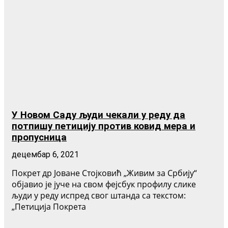
У Новом Саду људи чекали у реду да
потпишу петицију против ковид мера и
пропусница
децембар 6, 2021
Покрет др Јоване Стојковић „Живим за Србију“
објавио је јуче на свом фејсбук профилу слике
људи у реду испред свог штанда са текстом:
„Петиција Покрета