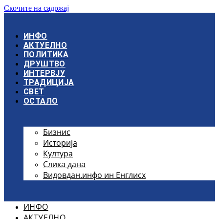
Скочите на садржај
ИНФО
АКТУЕЛНО
ПОЛИТИКА
ДРУШТВО
ИНТЕРВЈУ
ТРАДИЦИЈА
СВЕТ
ОСТАЛО
Бизнис
Историја
Култура
Слика дана
Видовдан.инфо ин Енглисх
ИНФО
АКТУЕЛНО