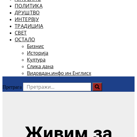
ПОЛИТИКА
ДРУШТВО
ИНТЕРВЈУ
ТРАДИЦИЈА
СВЕТ
ОСТАЛО
Бизнис
Историја
Култура
Слика дана
Видовдан.инфо ин Енглисх
Претрага
Живим за