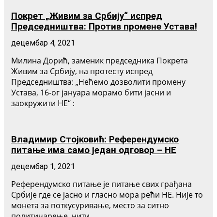
Покрет „Живим за Србију“ испред
Председништва: Против промене Устава!
децембар 4, 2021
Милина Дорић, заменик председника Покрета
Живим за Србију, на протесту испред
Председништва: „Нећемо дозволити промену
Устава, 16-ог јануара морамо бити јасни и
заокружити НЕ“ :
Владимир Стојковић: Референдумско
питање има само један одговор – НЕ
децембар 1, 2021
Референдумско питање је питање свих грађана
Србије где се јасно и гласно мора рећи НЕ. Није то
монета за поткусуривање, место за ситно
политичарење, нити