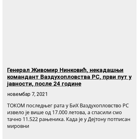
Генерал Живомир Нинковић, некадашњи
командант Ваздухопловства РС, први пут у
јавности, после 24 године
новембар 7, 2021
ТОКОМ последњег рата у БиХ Ваздухопловство РС
извело је више од 17.000 летова, а спасили смо
тачно 11.522 рањеника. Када је у Дејтону потписан
мировни