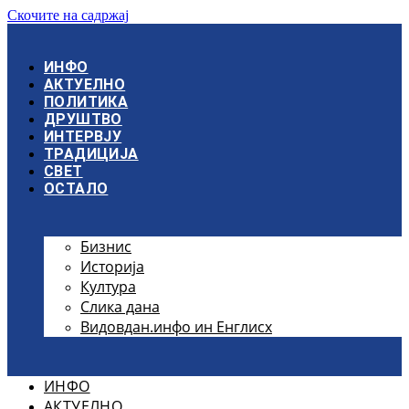
Скочите на садржај
ИНФО
АКТУЕЛНО
ПОЛИТИКА
ДРУШТВО
ИНТЕРВЈУ
ТРАДИЦИЈА
СВЕТ
ОСТАЛО
Бизнис
Историја
Култура
Слика дана
Видовдан.инфо ин Енглисх
ИНФО
АКТУЕЛНО