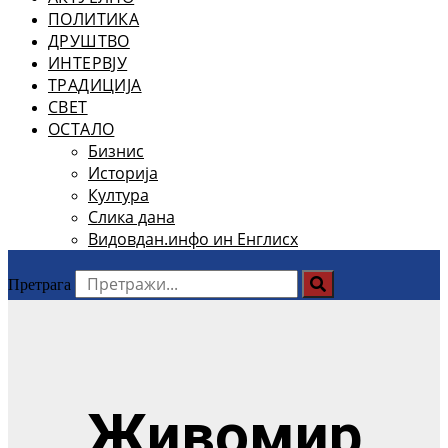
ПОЛИТИКА
ДРУШТВО
ИНТЕРВЈУ
ТРАДИЦИЈА
СВЕТ
ОСТАЛО
Бизнис
Историја
Култура
Слика дана
Видовдан.инфо ин Енглисх
Претрага
Живомир