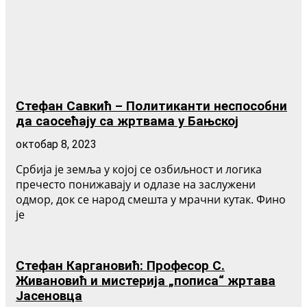
Стефан Савкић – Политиканти неспособни
да саосећају са жртвама у Бањској
октобар 8, 2023
Србија је земља у којој се озбиљност и логика
пречесто понижавају и одлазе на заслужени
одмор, док се народ смешта у мрачни кутак. Фино
је
Стефан Каргановић: Професор С.
Живановић и мистерија „пописа“ жртава
Јасеновца