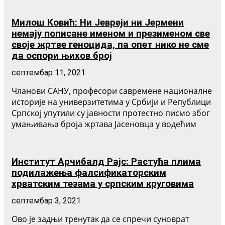
Милош Ковић: Ни Јевреји ни Јермени
немају пописане именом и презименом све
своје жртве геноцида, па опет нико не сме
да оспори њихов број
септембар 11, 2021
Чланови САНУ, професори савремене националне
историје на универзитетима у Србији и Републици
Српској упутили су јавности протестно писмо због
умањивања броја жртава Јасеновца у водећим
Институт Арчибалд Рајс: Растућа плима
подилажења фалсификаторским
хрватским тезама у српским круговима
септембар 3, 2021
Ово је задњи тренутак да се спречи суноврат