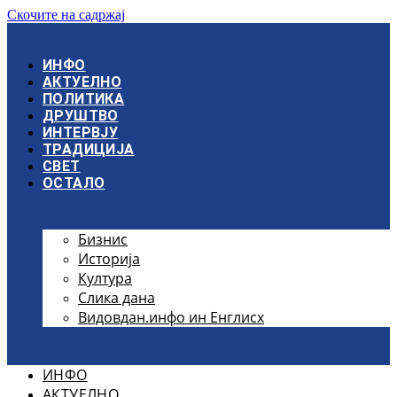
Скочите на садржај
ИНФО
АКТУЕЛНО
ПОЛИТИКА
ДРУШТВО
ИНТЕРВЈУ
ТРАДИЦИЈА
СВЕТ
ОСТАЛО
Бизнис
Историја
Култура
Слика дана
Видовдан.инфо ин Енглисх
ИНФО
АКТУЕЛНО