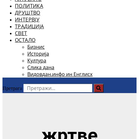
ПОЛИТИКА
ДРУШТВО
ИНТЕРВЈУ
ТРАДИЦИЈА
СВЕТ
ОСТАЛО
Бизнис
Историја
Култура
Слика дана
Видовдан.инфо ин Енглисх
Претрага
жртве