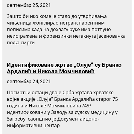
септембар 25, 2021
Зашто би ико коме је стало до утврђивања
чињеница жонглирао нетранспарентним
пописима када на дохвату руке има потпуно
неистражена и форензички нетакнута јасеновачка
поља смрти
Идентификоване жртве „Олује“ су Бранко
Ардалић и Никола Момчиловић
септембар 24, 2021
Посмртни остаци двоје Срба жртава хрватске
војне акције „Олуја“ Бранка Ардалића старог 75
година и Николе Момчиловића /49/
идентификовани у Заводу за судску медицину у
Загребу, саопштио је Документаицоно-
информативни центар