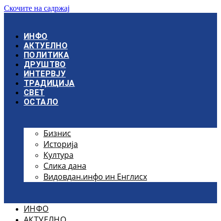
Скочите на садржај
ИНФО
АКТУЕЛНО
ПОЛИТИКА
ДРУШТВО
ИНТЕРВЈУ
ТРАДИЦИЈА
СВЕТ
ОСТАЛО
Бизнис
Историја
Култура
Слика дана
Видовдан.инфо ин Енглисх
ИНФО
АКТУЕЛНО