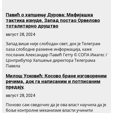
Павић о хапшењу Дурова: Мафијашка
тактика изнуде, Запад постао Орвелово
тоталитарно друштво
август 28, 2024
Запад више није слободан свет, док је Телеграм
оаза слободне размене информација, каже
посланик Александар Павић Геттy © СОПА Имагес /
Цонтрибутор Хапшење директора Телеграма
Павела
Милош Усковић: Косово бране изговореним
речима, док га написаним и потписаним
предају.
август 28, 2024
Поново сам сведочио да је ова власт научила да је
боље контролне механизме власти учинити