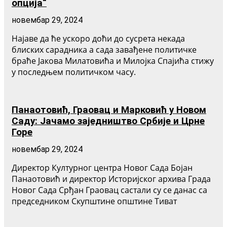
опција“
новембар 29, 2024
Најаве да ће ускоро доћи до сусрета некада
блиских сарадника а сада завађене политичке
браће Јакова Милатовића и Милојка Спајића стижу
у последњем политичком часу.
Панаотовић, Граовац и Марковић у Новом
Саду: Јачамо заједништво Србије и Црне
Горе
новембар 29, 2024
Директор Културног центра Новог Сада Бојан
Панаотовић и директор Историјског архива Града
Новог Сада Срђан Граовац састали су се данас са
председником Скупштине општине Тиват