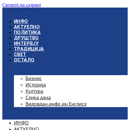
Скочите на садржај
ИНФО
АКТУЕЛНО
ПОЛИТИКА
ДРУШТВО
ИНТЕРВЈУ
ТРАДИЦИЈА
СВЕТ
ОСТАЛО
Бизнис
Историја
Култура
Слика дана
Видовдан.инфо ин Енглисх
ИНФО
АКТУЕЛНО