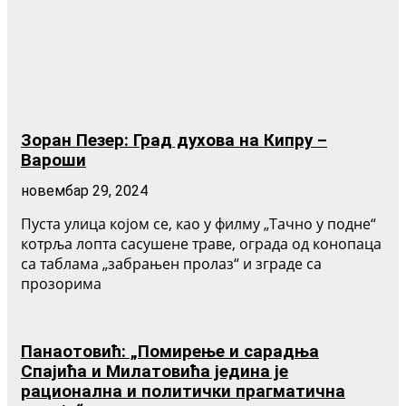
Зоран Пезер: Град духова на Кипру –
Вароши
новембар 29, 2024
Пуста улица којом се, као у филму „Тачно у подне“
котрља лопта сасушене траве, ограда од конопаца
са таблама „забрањен пролаз“ и зграде са
прозорима
Панаотовић: „Помирење и сарадња
Спајића и Милатовића једина је
рационална и политички прагматична