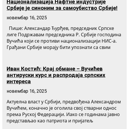
Национализација Нафтне индустрије
Србије је синоним за самоубиство Србије!
новембар 16, 2025
Пише: Александар Ђурђев, председник Српске
лиге Подржавам председника Р. Србије господина
Вучића који се противи национализацији НИС-а.
Грађани Србије морају бити упознати са свим
Иван Костић: Крај обмане – Вучићев
антируски курс и распродаја српских
интереса
новембар 16, 2025
Актуелна власт у Србији, предвођена Александром
Вучићем, коначно је оголила свој стварни однос
према Руској Федерацији. Иако се годинама јавно
представљао као патриота и пријатељ