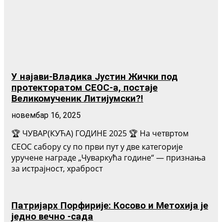
У најави-Владика Јустин Жички под
протекторатом СЕОС-а, постаје
Великомученик Литијумски?!
новембар 16, 2025
🏆 ЧУВАР(КУЋА) ГОДИНЕ 2025 🏆 На четвртом
СЕОС сабору су по први пут у две категорије
уручене награде „Чуваркућа године“ — признања
за истрајност, храброст
Патријарх Порфирије: Косово и Метохија је
једно вечно -сада