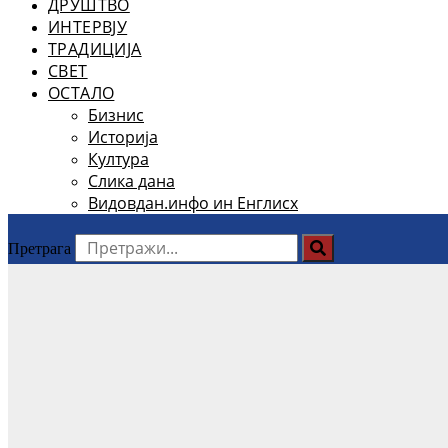
ДРУШТВО
ИНТЕРВЈУ
ТРАДИЦИЈА
СВЕТ
ОСТАЛО
Бизнис
Историја
Култура
Слика дана
Видовдан.инфо ин Енглисх
Претрага