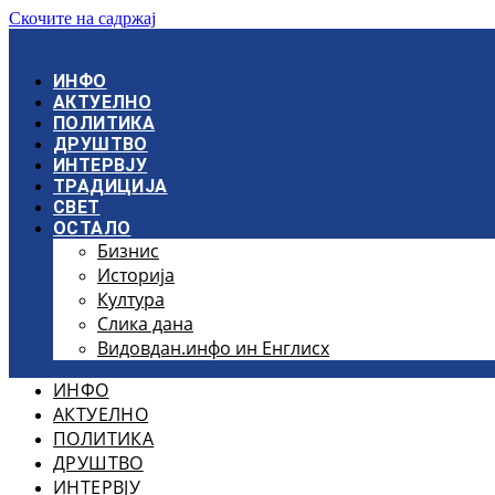
Скочите на садржај
ИНФО
АКТУЕЛНО
ПОЛИТИКА
ДРУШТВО
ИНТЕРВЈУ
ТРАДИЦИЈА
СВЕТ
ОСТАЛО
Бизнис
Историја
Култура
Слика дана
Видовдан.инфо ин Енглисх
ИНФО
АКТУЕЛНО
ПОЛИТИКА
ДРУШТВО
ИНТЕРВЈУ