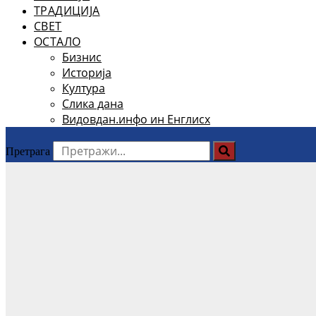
ТРАДИЦИЈА
СВЕТ
ОСТАЛО
Бизнис
Историја
Култура
Слика дана
Видовдан.инфо ин Енглисх
Претрага