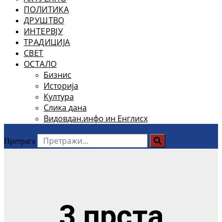
ПОЛИТИКА
ДРУШТВО
ИНТЕРВЈУ
ТРАДИЦИЈА
СВЕТ
ОСТАЛО
Бизнис
Историја
Култура
Слика дана
Видовдан.инфо ин Енглисх
Претрага
3 прста