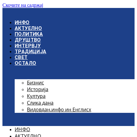
Скочите на садржај
ИНФО
АКТУЕЛНО
ПОЛИТИКА
ДРУШТВО
ИНТЕРВЈУ
ТРАДИЦИЈА
СВЕТ
ОСТАЛО
Бизнис
Историја
Култура
Слика дана
Видовдан.инфо ин Енглисх
ИНФО
АКТУЕЛНО