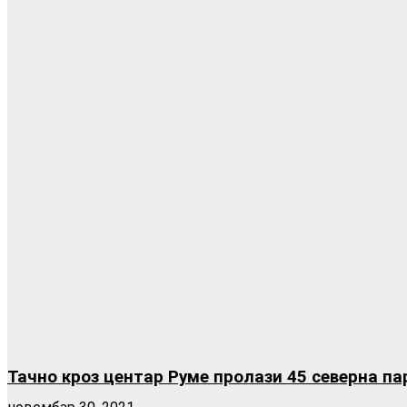
Тачно кроз центар Руме пролази 45 северна п