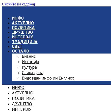
Скочите на садржај
ИНФО
АКТУЕЛНО
ПОЛИТИКА
ДРУШТВО
ИНТЕРВЈУ
ТРАДИЦИЈА
СВЕТ
ОСТАЛО
Бизнис
Историја
Култура
Слика дана
Видовдан.инфо ин Енглисх
ИНФО
АКТУЕЛНО
ПОЛИТИКА
ДРУШТВО
ИНТЕРВЈУ