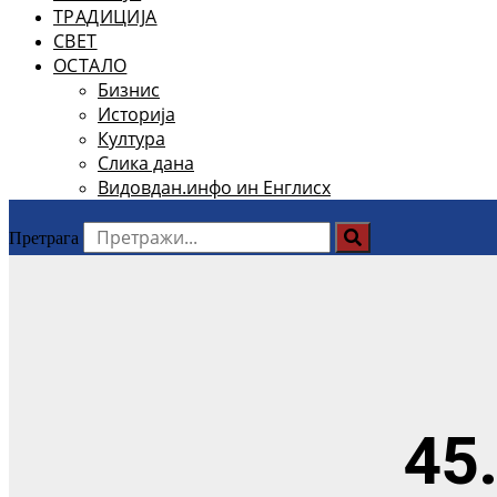
ТРАДИЦИЈА
СВЕТ
ОСТАЛО
Бизнис
Историја
Култура
Слика дана
Видовдан.инфо ин Енглисх
Претрага
45