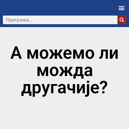
А можемо ли
можда
другачије?