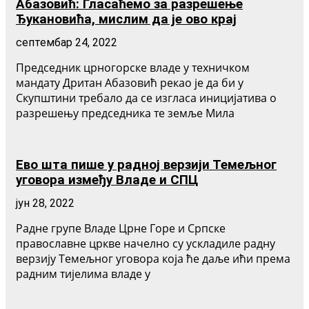
Абазовић: Гласаћемо за разрешење
Ђукановића, мислим да је ово крај
септембар 24, 2022
Председник црногорске владе у техничком
мандату Дритан Абазовић рекао је да би у
Скупштини требало да се изгласа иницијатива о
разрешењу председника те земље Мила
Ево шта пише у радној верзији Темељног
уговора између Владе и СПЦ
јун 28, 2022
Радне групе Владе Црне Горе и Српске
православне цркве начелно су ускладиле радну
верзију Темељног уговора која ће даље ићи према
радним тијелима владе у