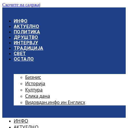
Скочите на садржај
ИНФО
АКТУЕЛНО
ПОЛИТИКА
ДРУШТВО
ИНТЕРВЈУ
ТРАДИЦИЈА
СВЕТ
ОСТАЛО
Бизнис
Историја
Култура
Слика дана
Видовдан.инфо ин Енглисх
ИНФО
АКТУЕЛНО