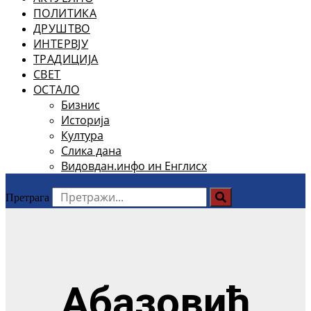
ПОЛИТИКА
ДРУШТВО
ИНТЕРВЈУ
ТРАДИЦИЈА
СВЕТ
ОСТАЛО
Бизнис
Историја
Култура
Слика дана
Видовдан.инфо ин Енглисх
Претрага
Абазовић