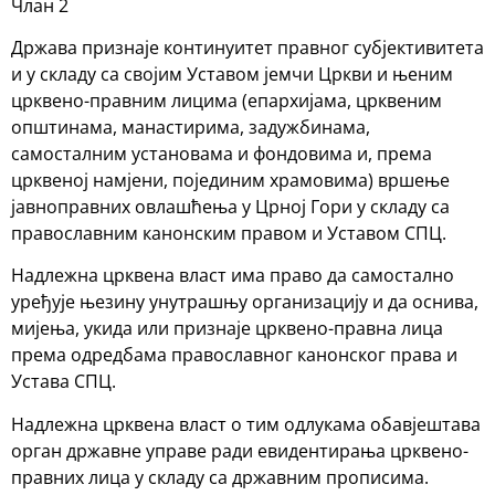
Члан 2
Држава признаје континуитет правног субјективитета
и у складу са својим Уставом јемчи Цркви и њеним
црквено-правним лицима (епархијама, црквеним
општинама, манастирима, задужбинама,
самосталним установама и фондовима и, према
црквеној намјени, појединим храмовима) вршење
јавноправних овлашћења у Црној Гори у складу са
православним канонским правом и Уставом СПЦ.
Надлежна црквена власт има право да самостално
уређује њезину унутрашњу организацију и да оснива,
мијења, укида или признаје црквено-правна лица
према одредбама православног канонског права и
Устава СПЦ.
Надлежна црквена власт о тим одлукама обавјештава
орган државне управе ради евидентирања црквено-
правних лица у складу са државним прописима.