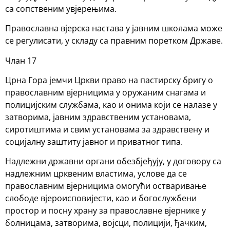
са сопственим увјерењима.
Православна вјерска настава у јавним школама може
се регулисати, у складу са правним поретком Државе.
Члан 17
Црна Гора јемчи Цркви право на пастирску бригу о
православним вјерницима у оружаним снагама и
полицијским службама, као и онима који се налазе у
затворима, јавним здравственим установама,
сиротиштима и свим установама за здравствену и
социјалну заштиту јавног и приватног типа.
Надлежни државни органи обезбјеђују, у договору са
надлежним црквеним властима, услове да се
православним вјерницима омогући остваривање
слободе вјероисповијести, као и богослужбени
простор и посну храну за православне вјернике у
болницама, затворима, војсци, полицији, ђачким,