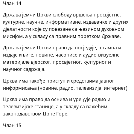
Члан 14
Држава јемчи Цркви слободу вршења просвјетне,
културне, научне, информативне, издавачке и других
дјелатности које су повезане са њезином духовном
мисијом, а у складу са правним поретком Државе.
Држава јемчи Цркви право да посједује, штампа и
издаје књиге, новине, часописе и аудио-визуелне
материјале вјерског, просвјетног, културног и
научног садржаја.
Црква има такође приступ и средствима јавног
информисања (новине, радио, телевизија, интернет).
Црква има право да оснива и уређује радио и
телевизијске станице, а у складу са важећим
законодавством Црне Горе.
Члан 15