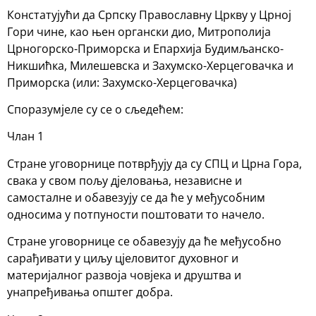
Констатујући да Српску Православну Цркву у Црној
Гори чине, као њен органски дио, Митрополија
Црногорско-Приморска и Епархија Будимљанско-
Никшићка, Милешевска и Захумско-Херцеговачка и
Приморска (или: Захумско-Херцеговачка)
Споразумјеле су се о сљедећем:
Члан 1
Стране уговорнице потврђују да су СПЦ и Црна Гора,
свака у свом пољу дјеловања, независне и
самосталне и обавезују се да ће у међусобним
односима у потпуности поштовати то начело.
Стране уговорнице се обавезују да ће међусобно
сарађивати у циљу цјеловитог духовног и
материјалног развоја човјека и друштва и
унапређивања општег добра.