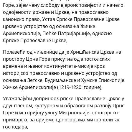
Горе, зајемчену слободу вјероисповијести и начело
одвојености државе и Цркве, на православно
канонско право, Устав Српске Православне Цркве
црквено устројство од оснивања Жичке
Архиепископије, Пећке Патријаршије, односно
Српске Православне Цркве,
Полазећи од чињенице да је Хришћанска Црква на
простору Црне Горе присутна од апостолских
времена и њеног континуитета-мисије кроз
историјско православно и црквено устројство од
оснивања Зетске, Будимљанске и Хумске Епископије
Жичке Архиепископије (1219-1220. године),
Уважавајући допринос Српске Православне Цркве у
друштвеном, културном и образовном развоју Црне
Горе и историјску улогу Митрополије црногорско-
приморске за вријеме црногорских митрополита/
господара,