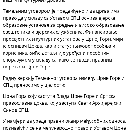
Темељним уговором је предвиђено и да црква има
право да у складу са Уставом СПЦ оснива вјерске
образовне установе за средње и високо образовање
свештеника и вјерских службеника. Финансирање
просвјетних и културних установа у Црној Гори, чији
је оснивач Црква, као и статус њиховог особља и
корисника, биће детаљније уређени посебним
споразумом у складу са, како се тврди, правним
поретком Црне Горе.
Радну верзију Темељног уговора између Црне Горе и
СПЦ преносимо у цјелости:
Црна Гора коју заступа Влада Црне Горе и Српска
православна црква, коју заступа Свети Архијерејски
Синод СПЦ.
У намјери да уреде правни оквир међусобних односа,
позивајући се на међународно право и Уставом Црне