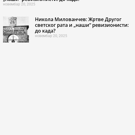
новембар 20, 2025
Никола Милованчев: Жртве Другог
светског рата и „наши“ ревизионисти:
до када?
новембар 20, 2025