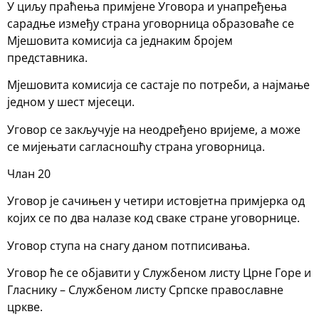
У циљу праћења примјене Уговора и унапређења
сарадње између страна уговорница образоваће се
Мјешовита комисија са једнаким бројем
представника.
Мјешовита комисија се састаје по потреби, а најмање
једном у шест мјесеци.
Уговор се закључује на неодређено вријеме, а може
се мијењати сагласношћу страна уговорница.
Члан 20
Уговор је сачињен у четири истовјетна примјерка од
којих се по два налазе код сваке стране уговорнице.
Уговор ступа на снагу даном потписивања.
Уговор ће се објавити у Службеном листу Црне Горе и
Гласнику – Службеном листу Српске православне
цркве.