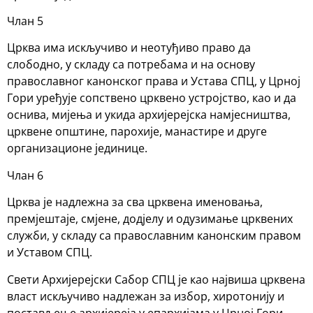
Члан 5
Црква има искључиво и неотуђиво право да
слободно, у складу са потребама и на основу
православног канонског права и Устава СПЦ, у Црној
Гори уређује сопствено црквено устројство, као и да
оснива, мијења и укида архијерејска намјесништва,
црквене општине, парохије, манастире и друге
организационе јединице.
Члан 6
Црква је надлежна за сва црквена именовања,
премјештаје, смјене, додјелу и одузимање црквених
служби, у складу са православним канонским правом
и Уставом СПЦ.
Свети Архијерејски Сабор СПЦ је као највиша црквена
власт искључиво надлежан за избор, хиротонију и
постављење архијереја у епархијама у Црној Гори,