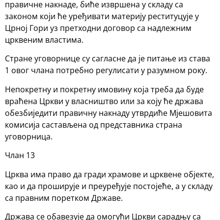
правичне накнаде, биће извршена у складу са
законом који ће уређивати материју реституцује у
Црној Гори уз претходни договор са надлежним
црквеним властима.
Стране уговорнице су сагласне да је питање из става
1 овог члана потребно регулисати у разумном року.
Непокретну и покретну имовину која треба да буде
враћена Цркви у власништво или за коју ће држава
обезбиједити правичну накнаду утврдиће Мјешовита
комисија састављена од представника страна
уговорница.
Члан 13
Црква има право да гради храмове и црквене објекте,
као и да проширује и преуређује постојеће, а у складу
са правним поретком Државе.
Држава се обавезује да омогући Цркви сарадњу са