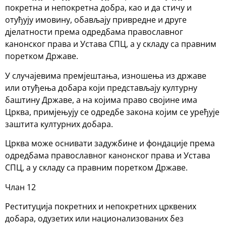
покретна и непокретна добра, као и да стичу и
отуђују имовину, обављају привредне и друге
дјелатности према одредбама православног
канонског права и Устава СПЦ, а у складу са правним
поретком Државе.
У случајевима премјештања, изношења из државе
или отуђења добара који представљају културну
баштину Државе, а на којима право својине има
Црква, примјењују се одредбе закона којим се уређује
заштита културних добара.
Црква може оснивати задужбине и фондације према
одредбама православног канонског права и Устава
СПЦ, а у складу са правним поретком Државе.
Члан 12
Реституција покретних и непокретних црквених
добара, одузетих или национализованих без