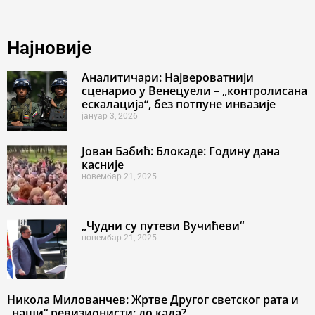
Најновије
Аналитичари: Највероватнији
сценарио у Венецуели – „контролисана
ескалација“, без потпуне инвазије
јануар 3, 2026
Јован Бабић: Блокаде: Годину дана
касније
новембар 21, 2025
„Чудни су путеви Вучићеви“
новембар 21, 2025
Никола Милованчев: Жртве Другог светског рата и
„наши“ ревизионисти: до када?