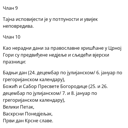
Члан 9
Тајна исповијести је у потпуности и увијек
неповредива.
Члан 10
Као нерадни дани за православне хришћане у Црној
Гори су предвиђене недјеље и сљедећи вјерски
празници:
Бадњи дан (24. децембар по јулијанском/ 6. јануар по
грегоријанском календару),
Божић и Сабор Пресвете Богородице (25. и 26.
децембар по јулијанском/ 7. и 8. јануар по
грегоријанском календару),
Велики Петак,
Васкрсни Понедјељак,
Први дан Крсне славе.