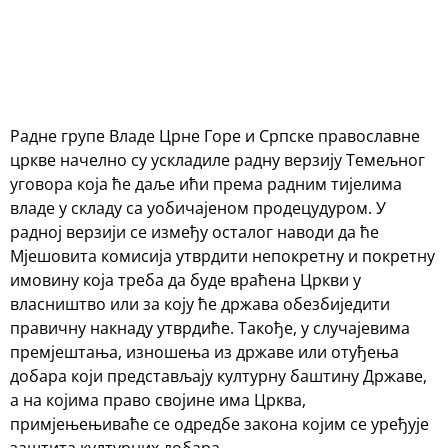
Радне групе Владе Црне Горе и Српске православне
цркве начелно су ускладиле радну верзију Темељног
уговора која ће даље ићи према радним тијелима
владе у складу са уобичајеном продецудуром. У
радној верзији се између осталог наводи да ће
Мјешовита комисија утврдити непокретну и покретну
имовину која треба да буде враћена Цркви у
власништво или за коју ће држава обезбиједити
правичну накнаду утврдиће. Такође, у случајевима
премјештања, изношења из државе или отуђења
добара који представљају културну баштину Државе,
а на којима право својине има Црква,
примјењењиваће се одредбе закона којим се уређује
заштита културних добара.