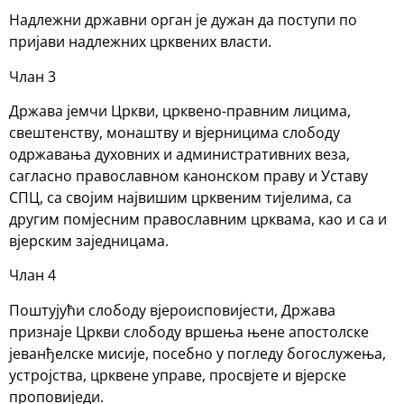
Надлежни државни орган је дужан да поступи по
пријави надлежних црквених власти.
Члан 3
Држава јемчи Цркви, црквено-правним лицима,
свештенству, монаштву и вјерницима слободу
одржавања духовних и административних веза,
сагласно православном канонском праву и Уставу
СПЦ, са својим највишим црквеним тијелима, са
другим помјесним православним црквама, као и са и
вјерским заједницама.
Члан 4
Поштујући слободу вјероисповијести, Држава
признаје Цркви слободу вршења њене апостолске
јеванђелске мисије, посебно у погледу богослужења,
устројства, црквене управе, просвјете и вјерске
проповиједи.