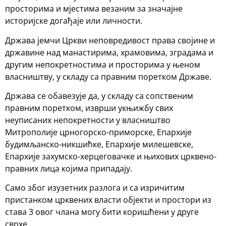
просторима и мјестима везаним за значајне
историјске догађаје или личности.
Држава јемчи Цркви неповредивост права својине и
државине над манастирима, храмовима, зградама и
другим непокретностима и просторима у њеном
власништву, у складу са правним поретком Државе.
Држава се обавезује да, у складу са сопственим
правним поретком, изврши укњижбу свих
неуписаних непокретности у власништво
Митрополије црногорско-приморске, Епархије
будимљанско-никшићке, Епархије милешевске,
Епархије захумско-херцеговачке и њихових црквено-
правних лица којима припадају.
Само због изузетних разлога и са изричитим
пристанком црквених власти објекти и простори из
става 3 овог члана могу бити коришћени у друге
сврхе.