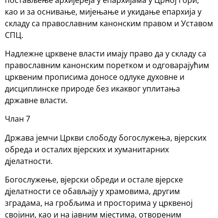
као и за оснивање, мијењање и укидање епархија у
складу са православним канонским правом и Уставом
СПЦ.
Надлежне црквене власти имају право да у складу са
православним канонским поретком и одговарајућим
црквеним прописима доносе одлуке духовне и
дисциплинске природе без икаквог уплитања
државне власти.
Члан 7
Држава јемчи Цркви слободу богослужења, вјерских
обреда и осталих вјерских и хуманитарних
дјелатности.
Богослужење, вјерски обреди и остале вјерске
дјелатности се обављају у храмовима, другим
зградама, на гробљима и просторима у црквеној
својини, као и на јавним мјестима, отвореним