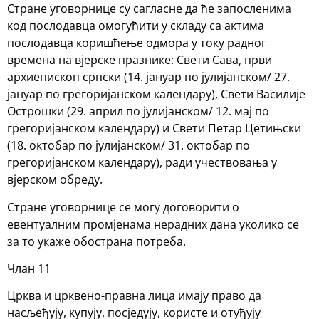
Стране уговорнице су сагласне да ће запосленима
код послодавца омогућити у складу са актима
послодавца коришћење одмора у току радног
времена на вјерске празнике: Свети Сава, први
архиепископ српски (14. јануар по јулијанском/ 27.
јануар по грегоријанском календару), Свети Василије
Острошки (29. април по јулијанском/ 12. мај по
грегоријанском календару) и Свети Петар Цетињски
(18. октобар по јулијанском/ 31. октобар по
грегоријанском календару), ради учествовања у
вјерском обреду.
Стране уговорнице се могу договорити о
евентуалним промјенама нерадних дана уколико се
за то укаже обострана потреба.
Члан 11
Црква и црквено-правна лица имају право да
насљеђују, купују, посједују, користе и отуђују