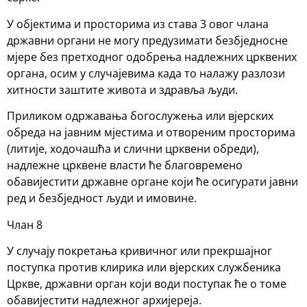
У објектима и просторима из става 3 овог члана
државни органи не могу предузимати безбједносне
мјере без претходног одобрења надлежних црквених
органа, осим у случајевима када то налажу разлози
хитности заштите живота и здравља људи.
Приликом одржавања богослужења или вјерских
обреда на јавним мјестима и отвореним просторима
(литије, ходочашћа и слични црквени обреди),
надлежне црквене власти ће благовремено
обавијестити државне органе који ће осигурати јавни
ред и безбједност људи и имовине.
Члан 8
У случају покретања кривичног или прекршајног
поступка против клирика или вјерских службеника
Цркве, државни орган који води поступак ће о томе
обавијестити надлежног архијереја.