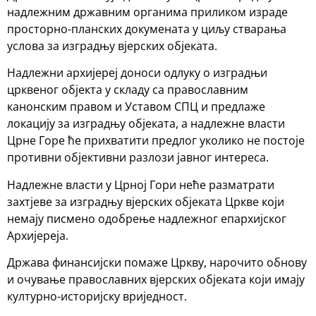
надлежним државним органима приликом израде
просторно-планских докумената у циљу стварања
услова за изградњу вјерских објеката.
Надлежни архијереј доноси одлуку о изградњи
црквеног објекта у складу са православним
канонским правом и Уставом СПЦ и предлаже
локацију за изградњу објеката, а надлежне власти
Црне Горе ће прихватити предлог уколико не постоје
противни објективни разлози јавног интереса.
Надлежне власти у Црној Гори неће разматрати
захтјеве за изградњу вјерских објеката Цркве који
немају писмено одобрење надлежног епархијског
Архијереја.
Држава финансијски помаже Цркву, нарочито обнову
и очување православних вјерских објеката који имају
културно-историјску вриједност.