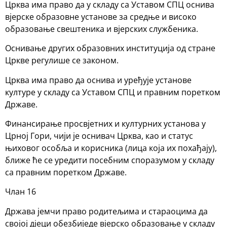
Црква има право да у складу са Уставом СПЦ оснива
вјерске образовне установе за средње и високо
образовање свештеника и вјерских службеника.
Оснивање других образовних институција од стране
Цркве регулише се законом.
Црква има право да оснива и уређује установе
културе у складу са Уставом СПЦ и правним поретком
Државе.
Финансирање просвјетних и културних установа у
Црној Гори, чији је оснивач Црква, као и статус
њиховог особља и корисника (лица која их похађају),
ближе ће се уредити посебним споразумом у складу
са правним поретком Државе.
Члан 16
Држава јемчи право родитељима и стараоцима да
својој дјеци обезбиједе вјерско образовање у складу