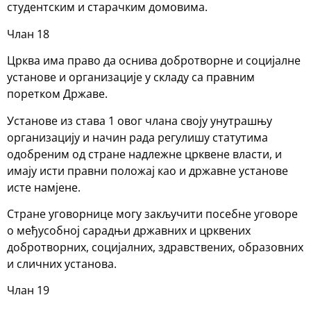
студентским и старачким домовима.
Члан 18
Црква има право да оснива добротворне и социјалне
установе и организације у складу са правним
поретком Државе.
Установе из става 1 овог члана своју унутрашњу
организацију и начин рада регулишу статутима
одобреним од стране надлежне црквене власти, и
имају исти правни положај као и државне установе
исте намјене.
Стране уговорнице могу закључити посебне уговоре
о међусобној сарадњи државних и црквених
добротворних, социјалних, здравствених, образовних
и сличних установа.
Члан 19