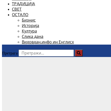
ТРАДИЦИЈА
СВЕТ
ОСТАЛО
Бизнис
Историја
Култура
Слика дана
Видовдан.инфо ин Енглисх
Претрага