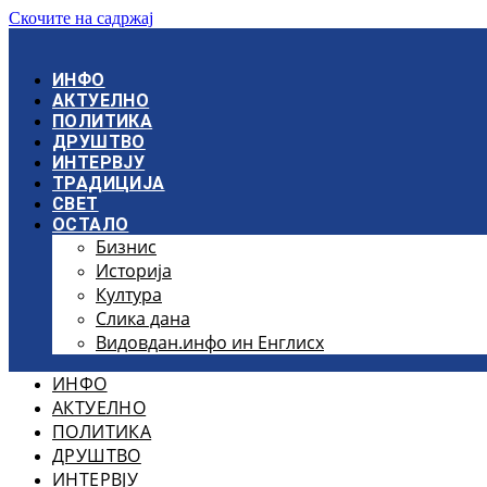
Скочите на садржај
ИНФО
АКТУЕЛНО
ПОЛИТИКА
ДРУШТВО
ИНТЕРВЈУ
ТРАДИЦИЈА
СВЕТ
ОСТАЛО
Бизнис
Историја
Култура
Слика дана
Видовдан.инфо ин Енглисх
ИНФО
АКТУЕЛНО
ПОЛИТИКА
ДРУШТВО
ИНТЕРВЈУ