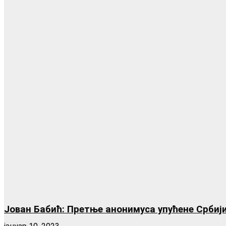
Јован Бабић: Претње анонимуса упућене Србиј