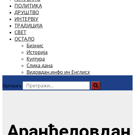
ПОЛИТИКА
ДРУШТВО
ИНТЕРВЈУ
ТРАДИЦИЈА
СВЕТ
ОСТАЛО
Бизнис
Историја
Култура
Слика дана
Видовдан.инфо ин Енглисх
Претрага
Аранђеловдан