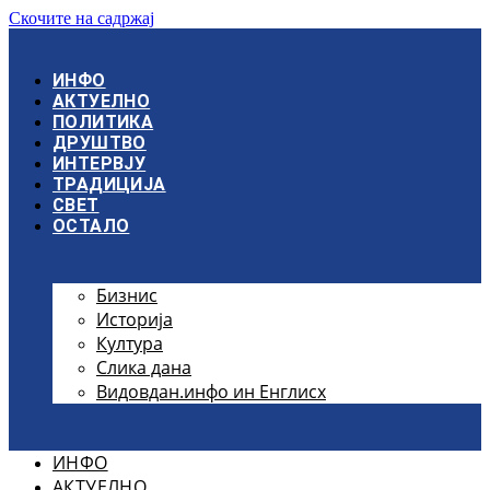
Скочите на садржај
ИНФО
АКТУЕЛНО
ПОЛИТИКА
ДРУШТВО
ИНТЕРВЈУ
ТРАДИЦИЈА
СВЕТ
ОСТАЛО
Бизнис
Историја
Култура
Слика дана
Видовдан.инфо ин Енглисх
ИНФО
АКТУЕЛНО