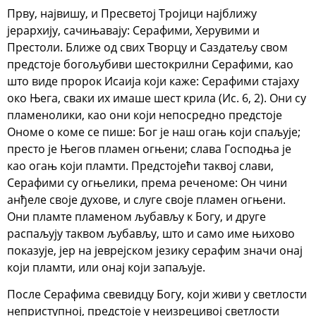
Прву, највишу, и Пресветој Тројици најближу
јерархију, сачињавају: Серафими, Херувими и
Престоли. Ближе од свих Творцу и Саздатељу свом
предстоје богољубиви шестокрилни Серафими, као
што виде пророк Исаија који каже: Серафими стајаху
око Њега, сваки их имаше шест крила (Ис. 6, 2). Они су
пламенолики, као они који непосредно предстоје
Ономе о коме се пише: Бог је наш огањ који спаљује;
престо је Његов пламен огњени; слава Господња је
као огањ који пламти. Предстојећи таквој слави,
Серафими су огњелики, према реченоме: Он чини
анђеле своје духове, и слуге своје пламен огњени.
Они пламте пламеном љубављу к Богу, и друге
распаљују таквом љубављу, што и само име њихово
показује, јер на јеврејском језику серафим значи онај
који пламти, или онај који запаљује.
После Серафима свевидцу Богу, који живи у светлости
неприступној, предстоје у неизрецивој светлости