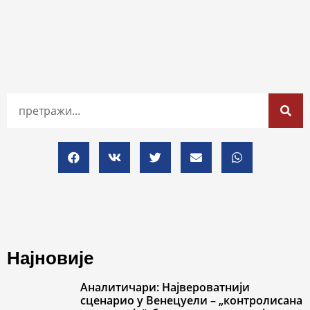
Најновије
Аналитичари: Највероватнији
сценарио у Венецуели – „контролисана