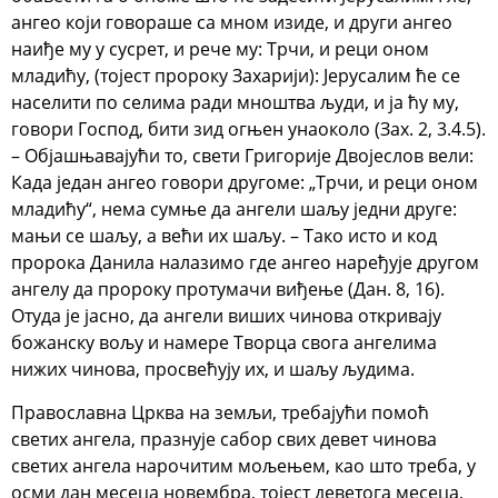
ангео који говораше са мном изиде, и други ангео
наиђе му у сусрет, и рече му: Трчи, и реци оном
младићу, (тојест пророку Захарији): Јерусалим ће се
населити по селима ради мноштва људи, и ја ћу му,
говори Господ, бити зид огњен унаоколо (Зах. 2, 3.4.5).
– Објашњавајући то, свети Григорије Двојеслов вели:
Када један ангео говори другоме: „Трчи, и реци оном
младићу“, нема сумње да ангели шаљу једни друге:
мањи се шаљу, а већи их шаљу. – Тако исто и код
пророка Данила налазимо где ангео наређује другом
ангелу да пророку протумачи виђење (Дан. 8, 16).
Отуда је јасно, да ангели виших чинова откривају
божанску вољу и намере Творца свога ангелима
нижих чинова, просвећују их, и шаљу људима.
Православна Црква на земљи, требајући помоћ
светих ангела, празнује сабор свих девет чинова
светих ангела нарочитим мољењем, као што треба, у
осми дан месеца новембра, тојест деветога месеца,