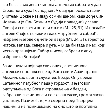
јер ће се свих девет чинова ангелских сабрати у дан
Страшнога суда Господњег. А овај дан божанствени
учитељи Цркве називају осмим даном, када дође Син
Човечији (= Син Божији = Судија праведни) у слави
Својој и сви свети ангели с њим (Мт. 25, 31). И послаће
ангеле Своје с великим гласом трубним, и сабраће
избране његове од четири ветра (Мт. 24, 31), тојест од
истока, запада, севера и југа. – О, да би тада и нас, који
чесно празнујемо Сабор њихов, сабрали к лику
избраника Божијих!
За челника и војводу свих ових девет чинова
ангелских постављен је од Бога свети Архистратиг
Михаил, као верни служитељ Божји. Он у време
Сатаниног пагубног пада у гордост, и његовог
одступљења од Бога и строваљења у бездан,
сабравши све чинове и војске ангелске, громогласно
ускликну: Пазимо! стојмо смерно пред Творцем
нашим, и не помишљајмо на оно што је противно