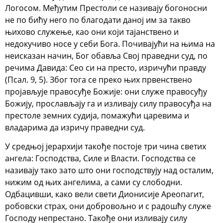
Логосом. Међутим Престоли се називају богоносни
не по бићу него по благодати даној им за такво
њихово служење, као они који тајанствено и
недокучиво носе у себи Бога. Почивајући на њима на
неисказан начин, Бог обавља Свој праведни суд, по
речима Давида: Сео си на престо, изричући правду
(Псал. 9, 5). Због тога се преко њих првенствено
пројављује правосуђе Божије: они служе правосуђу
Божију, прослављају га и изливају силу правосуђа на
престоле земних судија, помажући царевима и
владарима да изричу праведни суд.
У средњој јерархији такође постоје три чина светих
ангела: Господства, Силе и Власти. Господства се
називају тако зато што они господствују над осталим,
нижим од њих ангелима, а сами су слободни.
Одбацивши, како вели свети Дионисије Ареопагит,
робовски страх, они добровољно и с радошћу служе
Господу непрестано. Такође они изливају силу