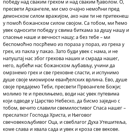
победу над сваким грехом и над сваким ђаволом. О,
пресвети Архангеле, ми смо очајно немоћни пред
демонском силом вражијом, ако нам ти не притекнеш
у помоћ божанском силом својом. Са тобом, ми ћемо
увек односити победу у свима биткама за душу нашу и
спасење наше и вечност нашу; а без тебе – ми
беспомоћно посрћемо из пораза у пораз, из греха у
грех, из пакла у пакао. Зато буди увек с нама, и не
напуштај нас због грехова наших и смрада нашег,
него, љубећи нас божанском љубављу, учини да
омрзнемо грех и све греховне сласти, и испунимо
душе своје миомиром еванђелских врлина. Ево, душе
своје предајемо Теби, пресвети Првоангеле Божји;
молимо те и преклињемо, води нас увек путевима
који одводе у Царство Небеско, да бисмо заједно с
тобом, вечито славили свемилостивог Спаса нашег –
преслатког Господа Христа, и Његовог
свечовекољубивог Оца, и свеблагог Духа Утешитеља,
коме слава и хвала сада и увек и кроза све векове.