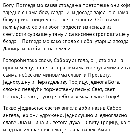
Богу! Погледајмо каква страдања претрпеше они који
заједно с нама беху саздани, и досада заједно с нама
беху причасници Божанске светлости! Обратимо
пажњу како се они због гордости изненада из
светлости сурваше у таму и са висине стропошташе у
бездан! Погледајмо како спаде с неба јутарња звезда
Даница и разби се на земљи!
Говорећи тако свему Сабору ангела, он, стојећи на
првом месту, поче са серафимима и херувимима и са
свима небеским чиновима славити Пресвету,
Једносушну и Нераздељиву Тројицу, Једнога Бога,
сложно певајући торжествену песму: Свет, свет
Господ Саваот, пуно је небо и земља славе Твоје!
Такво уједињење светих ангела доби назив Сабор
ангела, јер они удружено, једнодушно и једногласно
славе Оца и Сина и Светога Духа, – Свету Тројицу, којој
и од нас иловачних нека је слава вавек. Амин.