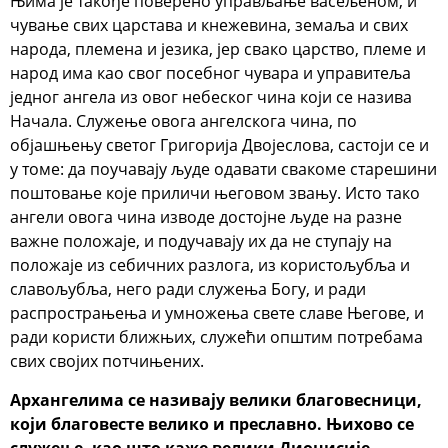
Њима је такође поверено управљање васељеном, и
чување свих царстава и кнежевина, земаља и свих
народа, племена и језика, јер свако царство, племе и
народ има као свог посебног чувара и управитеља
једног ангела из овог небеског чина који се назива
Начала. Служење овога ангелскога чина, по
објашњењу светог Григорија Двојеслова, састоји се и
у томе: да поучавају људе одавати свакоме старешини
поштовање које приличи његовом звању. Исто тако
ангели овога чина изводе достојне људе на разне
важне положаје, и подучавају их да не ступају на
положаје из себичних разлога, из користољубља и
славољубља, него ради служења Богу, и ради
распрострањења и умножења свете славе Његове, и
ради користи ближњих, служећи општим потребама
свих својих потчињених.
Архангелима се називају велики благовесници,
који благовесте велико и преславно. Њихово се
служење, као што каже велики Дионисије