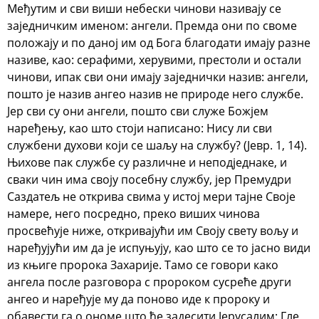
Међутим и сви виши небески чинови називају се
заједничким именом: ангели. Премда они по своме
положају и по даној им од Бога благодати имају разне
називе, као: серафими, херувими, престоли и остали
чинови, ипак сви они имају заједнички назив: ангели,
пошто је назив ангео назив не природе него службе.
Јер сви су они ангели, пошто сви служе Божјем
наређењу, као што стоји написано: Нису ли сви
службени духови који се шаљу на службу? (Јевр. 1, 14).
Њихове пак службе су различне и неподједнаке, и
сваки чин има своју посебну службу, јер Премудри
Саздатељ не открива свима у истој мери тајне Своје
намере, него посредно, преко виших чинова
просвећује ниже, откривајући им Своју свету вољу и
наређујући им да је испуњују, као што се то јасно види
из књиге пророка Захарије. Тамо се говори како
ангела после разговора с пророком сусреће други
ангео и наређује му да поново иде к пророку и
обавести га о ономе што ће задесити Јерусалим: Гле,