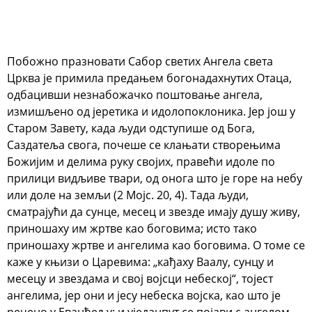
Побожно празновати Сабор светих Ангела света
Црква је примила предањем богонадахнутих Отаца,
одбацивши незнабожачко поштовање ангела,
измишљено од јеретика и идолопоклоника. Јер још у
Старом Завету, када људи одступише од Бога,
Саздатеља свога, почеше се клањати створењима
Божијим и делима руку својих, правећи идоле по
прилици видљиве твари, од онога што је горе на небу
или доле на земљи (2 Мојс. 20, 4). Тада људи,
сматрајући да сунце, месец и звезде имају душу живу,
приношаху им жртве као боговима; исто тако
приношаху жртве и ангелима као боговима. О томе се
каже у књизи о Царевима: „кађаху Ваалу, сунцу и
месецу и звездама и свој војсци небеској“, тојест
ангелима, јер они и јесу небеска војска, као што је
речено у Еванђељу; и уједанпут се појави с ангелом