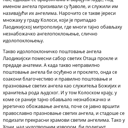
именом ангела призивали су ђаволе, и служили им
називајући их ангелима. Нарочито се такве јереси
множаху у граду Колоси, који је припадао
Лаодикијској митрополији, где многи тајно обављаху
незнабожачко ангелопоклоњење, слично
идолопоклоњењу.
Такво идолопоклоничко поштовање ангела
Лаодикијски помесни сабор светих Отаца прокле и
предаде анатеми. А када такво неправилно
поштовање ангела би осуђено и проклето, онда се
озакони благочестиво и правилно поштовање и
празновање светих ангела као служитеља Божијих и
хранитеља рода људског. И у том Колоском крају, у
коме се раније тајно обављало незнабожачко и
јеретичко обожавање ангела, поче се јавно вршити
православно празновање светих ангела, и стадоше се
подизати прекрасни храмови светим ангелима. Тако у
Хони, над чудотворним извором, би подигнут