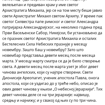
велељепан и предиван храм у име светог
Архистратига Михаила, јер се на том месту беше јавио
свети Архистратиг Михаил светом Архипу. У време пак
светог Силвестра папе римског и светог Александра
патријарха Александријског, на неколико година пред
Први Васељенски Сабор, Никејски, би установљено да
се празник светог Архистратига Михаила и осталих
Бестелесних Сила Небеских празнује у месецу
новембру. Зашто баш у новембру? Зато што
новембар представља девети месец после месеца
марта. У месецу марту сматра се да је било створење
света. А девети месец после марта узет је због девет
чинова ангелских, који су најпре створени. Свети
Дионисије Ареопагит, ученик апостола Павла, онога
апостола, који се уздигао до у треће небо, описао је
ових девет чинова у књизи „О небесној Јерархији“. Тих
девет чинова деле се на три јерархије: највишу,
средњу и најнижу; и у свакој од њих су по три чина.