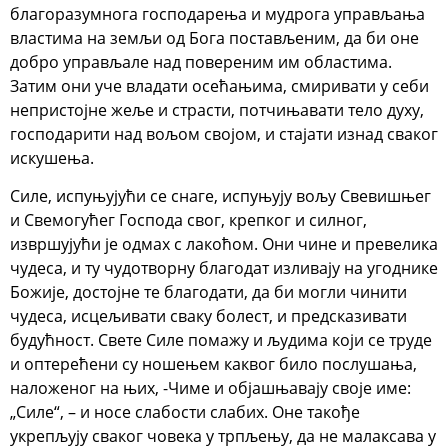
благоразумнога господарења и мудрога управљања
властима на земљи од Бога постављеним, да би оне
добро управљале над повереним им областима.
Затим они уче владати осећањима, смиривати у себи
непристојне жеље и страсти, потчињавати тело духу,
господарити над вољом својом, и стајати изнад сваког
искушења.
Силе, испуњујући се снаге, испуњују вољу Свевишњег
и Свемогућег Господа свог, крепког и силног,
извршујући је одмах с лакоћом. Они чине и превелика
чудеса, и ту чудотворну благодат изливају на угоднике
Божије, достојне те благодати, да би могли чинити
чудеса, исцељивати сваку болест, и предсказивати
будућност. Свете Силе помажу и људима који се труде
и оптерећени су ношењем каквог било послушања,
наложеног на њих, -Чиме и објашњавају своје име:
„Силе“, – и носе слабости слабих. Оне такође
укрепљују сваког човека у трпљењу, да не малаксава у