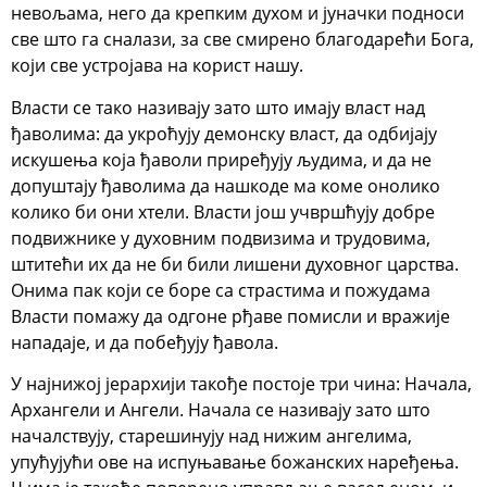
невољама, него да крепким духом и јуначки подноси
све што га сналази, за све смирено благодарећи Бога,
који све устројава на корист нашу.
Власти се тако називају зато што имају власт над
ђаволима: да укроћују демонску власт, да одбијају
искушења која ђаволи приређују људима, и да не
допуштају ђаволима да нашкоде ма коме онолико
колико би они хтели. Власти још учвршћују добре
подвижнике у духовним подвизима и трудовима,
штитећи их да не би били лишени духовног царства.
Онима пак који се боре са страстима и пожудама
Власти помажу да одгоне рђаве помисли и вражије
нападаје, и да побеђују ђавола.
У најнижој јерархији такође постоје три чина: Начала,
Архангели и Ангели. Начала се називају зато што
началствују, старешинују над нижим ангелима,
упућујући ове на испуњавање божанских наређења.