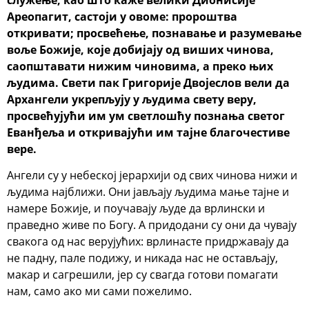
Ареопагит, састоји у овоме: пророштва
откривати; просвећење, познавање и разумевање
воље Божије, које добијају од виших чинова,
саопштавати нижим чиновима, а преко њих
људима. Свети пак Григорије Двојеслов вели да
Архангели укрепљују у људима свету веру,
просвећујући им ум светлошћу познања светог
Еванђеља и откривајући им тајне благочестиве
вере.
Ангели су у небеској јерархији од свих чинова нижи и
људима најближи. Они јављају људима мање тајне и
намере Божије, и поучавају људе да врлински и
праведно живе по Богу. А придодани су они да чувају
свакога од нас верујућих: врлинасте придржавају да
не падну, пале подижу, и никада нас не остављају,
макар и сагрешили, јер су свагда готови помагати
нам, само ако ми сами пожелимо.