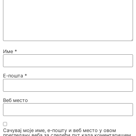
Име
*
Е-пошта
*
Веб место
Сачувај моје име, е-пошту и веб место у овом
прегледачу веба за следећи пут када коментаришем.