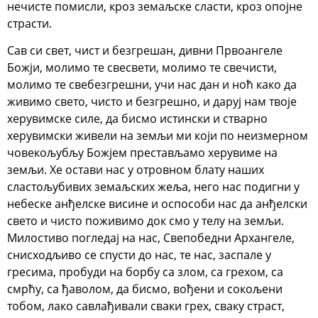
нечисте помисли, кроз земаљске сласти, кроз опојне
страсти.
Сав си свет, чист и безгрешан, дивни Првоангеле
Божји, молимо те свесвети, молимо те свечисти,
молимо те свебезгрешни, учи нас дан и ноћ како да
живимо свето, чисто и безгрешно, и даруј нам твоје
херувимске силе, да бисмо истински и стварно
херувимски живели на земљи ми који по неизмерном
човекољубљу Божјем престављамо херувиме на
земљи. Хе остави нас у отровном блату наших
сластољубивих земаљских жеља, него нас подигни у
небеске анђелске висине и оспособи нас да анђелски
свето и чисто поживимо док смо у телу на земљи.
Милостиво погледај на нас, Свепобедни Архангеле,
снисходљиво се спусти до нас, те нас, заспале у
гресима, пробуди на борбу са злом, са грехом, са
смрћу, са ђаволом, да бисмо, вођени и сокољени
тобом, лако савлађивали сваки грех, сваку страст,