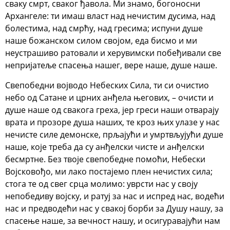
сваку смрт, сваког ђавола. Ми знамо, богоносни
Архангеле: ти имаш власт над нечистим дусима, над
болестима, над смрћу, над гресима; испуни душе
наше божанском силом својом, еда бисмо и ми
неустрашиво ратовали и херувимски побеђивали све
непријатеље спасења нашег, вере наше, душе наше.
Свепобедни војводо Небеских Сила, ти си очистио
небо од Сатане и црних анђела његових, – очисти и
душе наше од свакога греха, јер греси наши отварају
врата и прозоре душа наших, те кроз њих улазе у нас
нечисте силе демонске, прљајући и умртвљујући душе
наше, које треба да су анђелски чисте и анђелски
бесмртне. Без твоје свепобедне помоћи, Небески
Војсковођо, ми лако постајемо плен нечистих сила;
стога те од свег срца молимо: уврсти нас у своју
непобедиву војску, и ратуј за нас и испред нас, водећи
нас и предводећи нас у свакој борби за Душу нашу, за
спасење наше, за вечност нашу, и осигуравајући нам