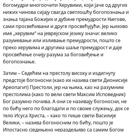
богомудри многоочити Херувими, који јаче од других
нижих чинова сијају свагда светлошћу богопознања и
знања тајана Божијих и дубине премудрости Његове,
сами просвећивани и друге просвећујући. Јер њихово
име „херувим“ на јеврејском језику значи: велико
разумевање или изливање премудрости, пошто се
преко херувима и другима шаље премудрост и даје
просвећење очију разума за боговиђење и
богопознање.
Затим – Седећем на престолу високу и издигнуту
предстоје богоносни (како их назива свети Дионисије
Ареопагит) Престоли, јер на њима, као на разумним
престолима (како то вели свети Максим Исповедник)
Бог разумно почива. А они се називају богоносни, не
по бићу него по благодати и по своме служењу, док се
тело Исуса Христа, – како то пише свети Василије
Велики, – назива богоносним по бићу, пошто је
Ипостасно сједињено нераздељиво са самим Богом