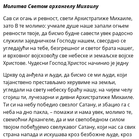
Молитва Светом архангелу Михаилу
Сав си огањ и ревност, свети Архистратиже Михаиле,
зато В те молимо: учмале душе наше запали огњем
ревности твоје, да бисмо будне савести увек радосно
служили заједничком Господу нашем, свесрдно се
угледајући на тебе, безгрешног и светог брата нашег,
и врховног војсковођу све небеске и земаљске војске
Христове. Чудесни Господ Христос начинио је једну
Цркву од анђела и људи, да бисмо се ми људи, који
тајанствено престављамо херувиме на земљи,
угледали на свету небеску браћу нашу, на чијем челу
сгојиш ти, лучезарни и дивни Архистратиже Михаиле.
Ти си на небу победио свезлог Сатану, и збацио га с
неба на дно пакла, – помажи и нама увек, молимо те,
свемоћни Архангеле, да и ми свепобедном силом
твојом побеђујемо свелукавог Сатану, који нас са свих
страна напада и искушава кроз безбожне људе, кроз