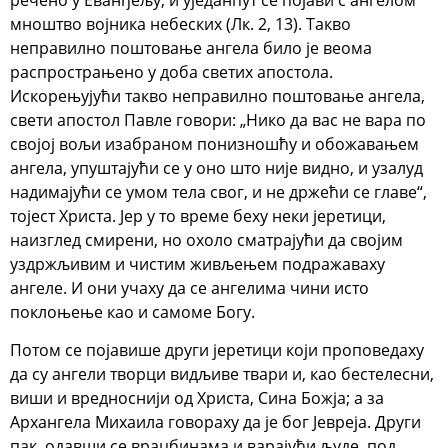
мноштво војника небеских (Лк. 2, 13). Такво
неправилно поштовање ангела било је веома
распрострањено у доба светих апостола.
Искорењујући такво неправилно поштовање ангела,
свети апостол Павле говори: „Нико да вас не вара по
својој вољи изабраном понизношћу и обожавањем
ангела, упуштајући се у оно што није видно, и узалуд
надимајући се умом тела свог, и не држећи се главе“,
тојест Христа. Јер у то време беху неки јеретици,
наизглед смирени, но охоло сматрајући да својим
уздржљивим и чистим живљењем подражаваху
ангеле. И они учаху да се ангелима чини исто
поклоњење као и самоме Богу.
Потом се појавише други јеретици који проповедаху
да су ангели творци видљиве твари и, као бестелесни,
виши и вредноснији од Христа, Сина Божја; а за
Архангела Михаила говораху да је бог Јевреја. Други
пак, одавши се враџбинама и варајући људе, под