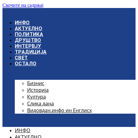
Скочите на садржај
ИНФО
АКТУЕЛНО
ПОЛИТИКА
ДРУШТВО
ИНТЕРВЈУ
ТРАДИЦИЈА
СВЕТ
ОСТАЛО
Бизнис
Историја
Култура
Слика дана
Видовдан.инфо ин Енглисх
ИНФО
АКТУЕЛНО