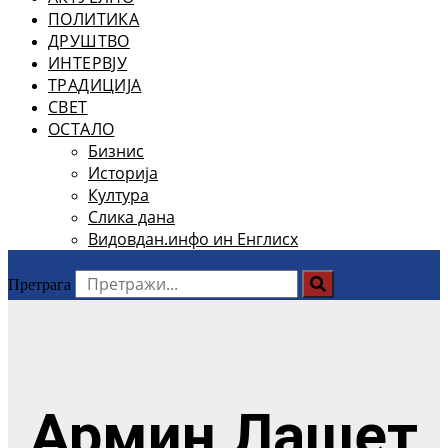
ПОЛИТИКА
ДРУШТВО
ИНТЕРВЈУ
ТРАДИЦИЈА
СВЕТ
ОСТАЛО
Бизнис
Историја
Култура
Слика дана
Видовдан.инфо ин Енглисх
Претрага
Армин Лашет