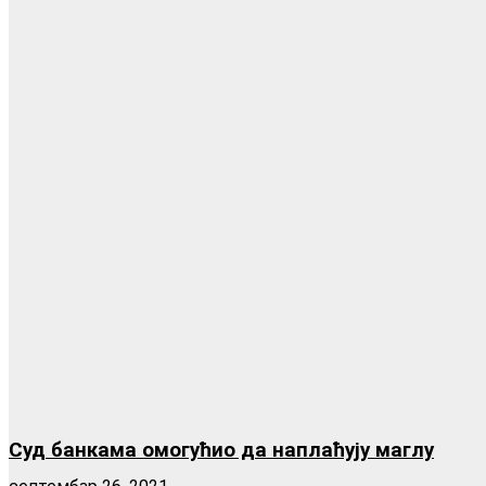
Суд банкама омогућио да наплаћују маглу