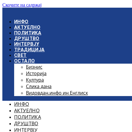
Скочите на садржај
ИНФО
АКТУЕЛНО
ПОЛИТИКА
ДРУШТВО
ИНТЕРВЈУ
ТРАДИЦИЈА
СВЕТ
ОСТАЛО
Бизнис
Историја
Култура
Слика дана
Видовдан.инфо ин Енглисх
ИНФО
АКТУЕЛНО
ПОЛИТИКА
ДРУШТВО
ИНТЕРВЈУ