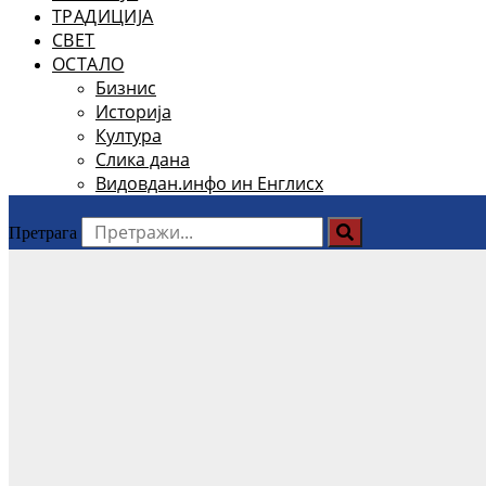
ТРАДИЦИЈА
СВЕТ
ОСТАЛО
Бизнис
Историја
Култура
Слика дана
Видовдан.инфо ин Енглисх
Претрага