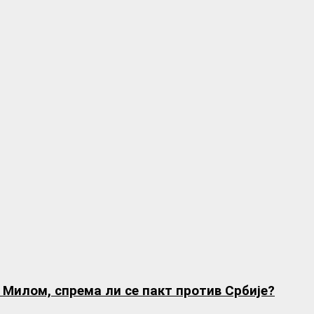
а Милом, спрема ли се пакт против Србије?