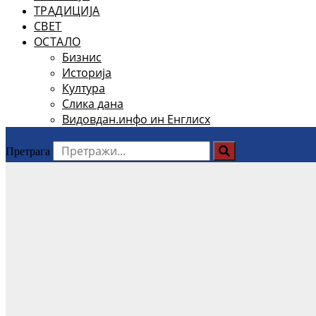
ТРАДИЦИЈА
СВЕТ
ОСТАЛО
Бизнис
Историја
Култура
Слика дана
Видовдан.инфо ин Енглисх
Претрага