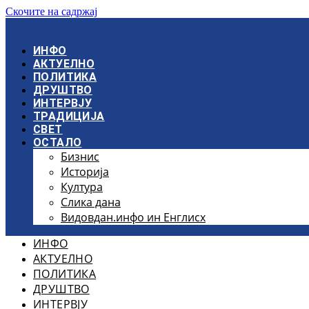
Скочите на садржај
ИНФО
АКТУЕЛНО
ПОЛИТИКА
ДРУШТВО
ИНТЕРВЈУ
ТРАДИЦИЈА
СВЕТ
ОСТАЛО
Бизнис
Историја
Култура
Слика дана
Видовдан.инфо ин Енглисх
ИНФО
АКТУЕЛНО
ПОЛИТИКА
ДРУШТВО
ИНТЕРВЈУ