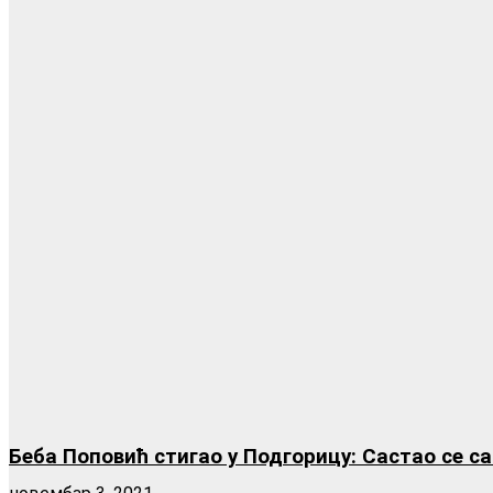
Беба Поповић стигао у Подгорицу: Састао се с