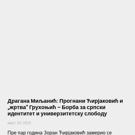
Драгана Миљанић: Прогнани Ћирјаковић и
„жртва“ Грухоњић – Борба за српски
идентитет и универзитетску слободу
март 30, 2024
Пре пар година Зоран Ћирјаковић замерио се