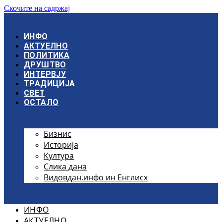
Скочите на садржај
ИНФО
АКТУЕЛНО
ПОЛИТИКА
ДРУШТВО
ИНТЕРВЈУ
ТРАДИЦИЈА
СВЕТ
ОСТАЛО
Бизнис
Историја
Култура
Слика дана
Видовдан.инфо ин Енглисх
ИНФО
АКТУЕЛНО