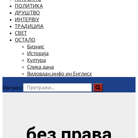
ПОЛИТИКА
ДРУШТВО
ИНТЕРВЈУ
ТРАДИЦИЈА
СВЕТ
ОСТАЛО
Бизнис
Историја
Култура
Слика дана
Видовдан.инфо ин Енглисх
Претрага
без права