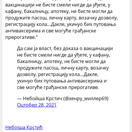
вакцинацији не бисте смели нигде да уђете, у
кафану, бакалницу, апотеку, не бисте могли да
продужите пасош, личну карту, возачку дозволу,
регистрацију кола…Дакле, укинуо бих путовања
антиваксерима и све могуће грађанске
прерогативе.“
Да сам ја власт, без доказа о вакцинацији
не бисте смели нигде да уђете, у кафану,
бакалницу, апотеку, не бисте могли да
продужите пасош, личну карту, возачку
дозволу, регистрацију кола…Дакле,
укинуо бих путовања антиваксерима и
све могуће грађанске прерогативе.
— Небойша Крстич (@хенрy_миллер69)
Оцтобер 28, 2021
Небојша Крстић