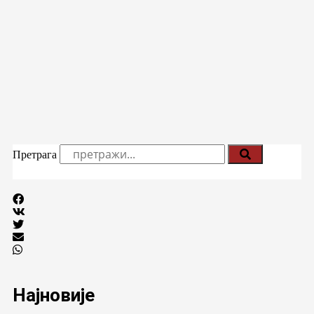
Претрага
Најновије