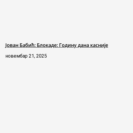
Јован Бабић: Блокаде: Годину дана касније
новембар 21, 2025