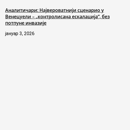
Аналитичари: Највероватнији сценарио у
Венецуели – „контролисана ескалација“, без
потпуне инвазије
јануар 3, 2026