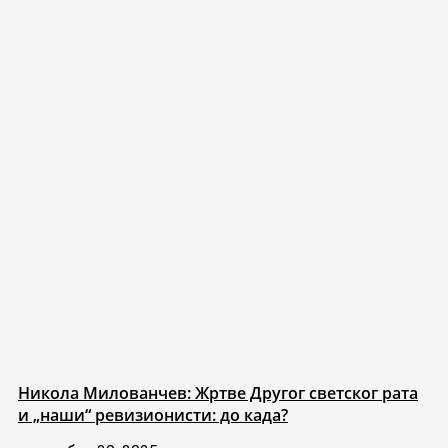
Никола Милованчев: Жртве Другог светског рата
и „наши“ ревизионисти: до када?