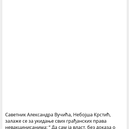
Саветник Александра Вучића, Небојша Крстић,
залаже се за укидање свих грађанских права
невакцинисанима: “
Да сам ја власт, без доказа о