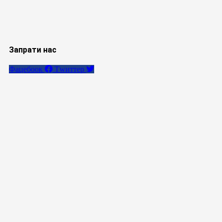
Запрати нас
Фацебоок
Тwиттер