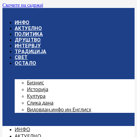
Скочите на садржај
ИНФО
АКТУЕЛНО
ПОЛИТИКА
ДРУШТВО
ИНТЕРВЈУ
ТРАДИЦИЈА
СВЕТ
ОСТАЛО
Бизнис
Историја
Култура
Слика дана
Видовдан.инфо ин Енглисх
ИНФО
АКТУЕЛНО