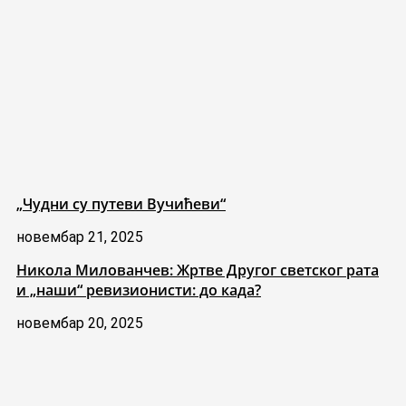
„Чудни су путеви Вучићеви“
новембар 21, 2025
Никола Милованчев: Жртве Другог светског рата
и „наши“ ревизионисти: до када?
новембар 20, 2025