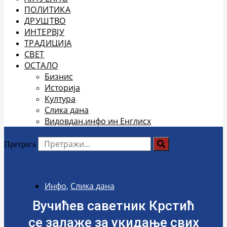
ПОЛИТИКА
ДРУШТВО
ИНТЕРВЈУ
ТРАДИЦИЈА
СВЕТ
ОСТАЛО
Бизнис
Историја
Култура
Слика дана
Видовдан.инфо ин Енглисх
Претрага
Инфо
,
Слика дана
Вучићев саветник Крстић
се залаже за укидање свих