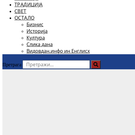
ТРАДИЦИЈА
СВЕТ
ОСТАЛО
Бизнис
Историја
Култура
Слика дана
Видовдан.инфо ин Енглисх
Претрага