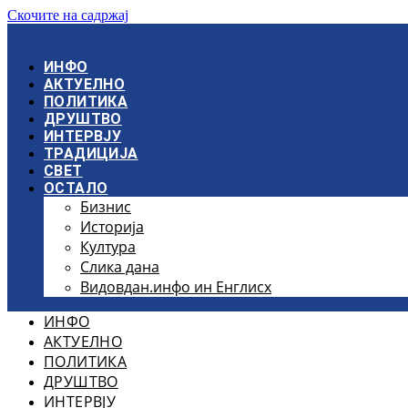
Скочите на садржај
ИНФО
АКТУЕЛНО
ПОЛИТИКА
ДРУШТВО
ИНТЕРВЈУ
ТРАДИЦИЈА
СВЕТ
ОСТАЛО
Бизнис
Историја
Култура
Слика дана
Видовдан.инфо ин Енглисх
ИНФО
АКТУЕЛНО
ПОЛИТИКА
ДРУШТВО
ИНТЕРВЈУ