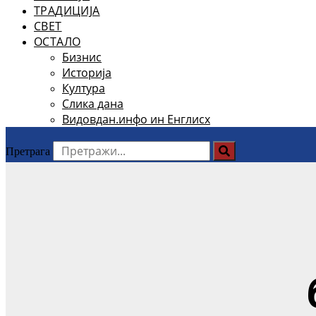
ТРАДИЦИЈА
СВЕТ
ОСТАЛО
Бизнис
Историја
Култура
Слика дана
Видовдан.инфо ин Енглисх
Претрага