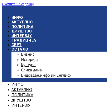
Скочите на садржај
ИНФО
АКТУЕЛНО
ПОЛИТИКА
ДРУШТВО
ИНТЕРВЈУ
ТРАДИЦИЈА
СВЕТ
ОСТАЛО
Бизнис
Историја
Култура
Слика дана
Видовдан.инфо ин Енглисх
ИНФО
АКТУЕЛНО
ПОЛИТИКА
ДРУШТВО
ИНТЕРВЈУ