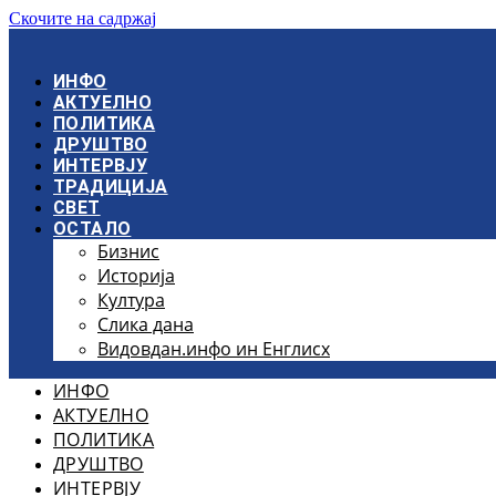
Скочите на садржај
ИНФО
АКТУЕЛНО
ПОЛИТИКА
ДРУШТВО
ИНТЕРВЈУ
ТРАДИЦИЈА
СВЕТ
ОСТАЛО
Бизнис
Историја
Култура
Слика дана
Видовдан.инфо ин Енглисх
ИНФО
АКТУЕЛНО
ПОЛИТИКА
ДРУШТВО
ИНТЕРВЈУ