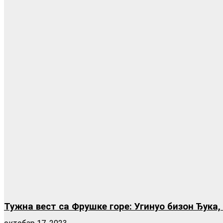
Тужна вест са Фрушке горе: Угинуо бизон Ђука