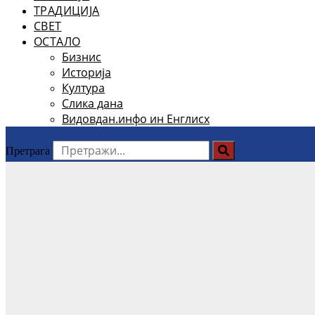
ТРАДИЦИЈА
СВЕТ
ОСТАЛО
Бизнис
Историја
Култура
Слика дана
Видовдан.инфо ин Енглисх
Претрага