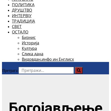
ПОЛИТИКА
ДРУШТВО
ИНТЕРВЈУ
ТРАДИЦИЈА
СВЕТ
ОСТАЛО
Бизнис
Историја
Култура
Слика дана
Видовдан.инфо ин Енглисх
Претрага
Богојављење