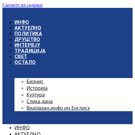
Скочите на садржај
ИНФО
АКТУЕЛНО
ПОЛИТИКА
ДРУШТВО
ИНТЕРВЈУ
ТРАДИЦИЈА
СВЕТ
ОСТАЛО
Бизнис
Историја
Култура
Слика дана
Видовдан.инфо ин Енглисх
ИНФО
АКТУЕЛНО