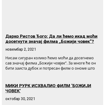
Дарко Ристов Ђого: Да ли ћемо икад моћи
досегнути значај филма „Божији човек“?
новембар 2, 2021
Нисам сигуран колико ћемо моћи да досегнемо
сав значај филма „Божији човјек“. За многе ће он
бити заиста дубок и потресан филм о ономе што
МИКИ РУРК ИСХВАЛИО ФИЛМ ‘БОЖИЈИ
ЧОВЕК’
октобар 30, 2021