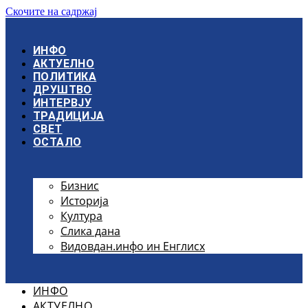
Скочите на садржај
ИНФО
АКТУЕЛНО
ПОЛИТИКА
ДРУШТВО
ИНТЕРВЈУ
ТРАДИЦИЈА
СВЕТ
ОСТАЛО
Бизнис
Историја
Култура
Слика дана
Видовдан.инфо ин Енглисх
ИНФО
АКТУЕЛНО