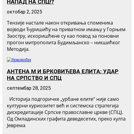
НАПАД НА СПЦ!?
октобар 2, 2025
Тензије настале након откривања споменика
војводи Ђуришићу на приватном имању у Горњем
Заостру, искоришћене су као повод за поновни
прогон митрополита Будимљанско – никшићког
Методија.
АНТЕНА М И БРКОВИЋЕВА ЕЛИТА: УДАР
НА СРПСТВО И СПЦ
септембар 28, 2025
Историја подгоричке „урбане елите“ није само
културни куриозитет већ и системска стратегија
дискредитације Српске православне цркве (СПЦ).
Од Омладинских графита деведесетих, преко култа
Јеврема