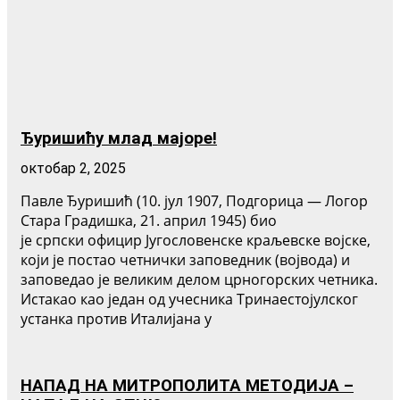
Ђуришићу млад мајоре!
октобар 2, 2025
Павле Ђуришић (10. јул 1907, Подгорица — Логор
Стара Градишка, 21. април 1945) био
је српски официр Југословенске краљевске војске,
који је постао четнички заповедник (војвода) и
заповедао је великим делом црногорских четника.
Истакао као један од учесника Тринаестојулског
устанка против Италијана у
НАПАД НА МИТРОПОЛИТА МЕТОДИЈА –