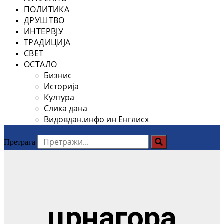
ПОЛИТИКА
ДРУШТВО
ИНТЕРВЈУ
ТРАДИЦИЈА
СВЕТ
ОСТАЛО
Бизнис
Историја
Култура
Слика дана
Видовдан.инфо ин Енглисх
Претрага
црнагора