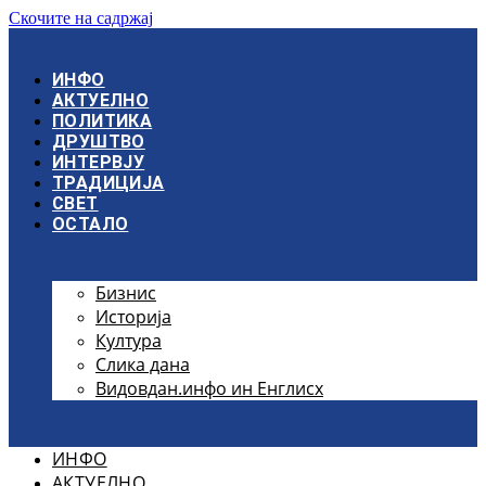
Скочите на садржај
ИНФО
АКТУЕЛНО
ПОЛИТИКА
ДРУШТВО
ИНТЕРВЈУ
ТРАДИЦИЈА
СВЕТ
ОСТАЛО
Бизнис
Историја
Култура
Слика дана
Видовдан.инфо ин Енглисх
ИНФО
АКТУЕЛНО