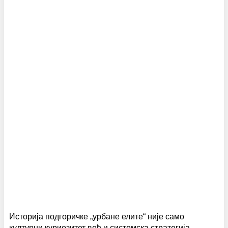
Историја подгоричке „урбане елите“ није само
културни куриозитет већ и системска стратегија