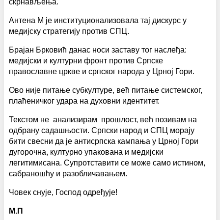
скрнављења.
Антена М је институционализовала тај дискурс у
медијску стратегију против СПЦ.
Брајан Брковић данас носи заставу тог наслеђа:
медијски и културни фронт против Српске
православне цркве и српског народа у Црној Гори.
Ово није питање субкултуре, већ питање системског,
плаћеничког удара на духовни идентитет.
Текстом не анализирам прошлост, већ позивам на
одбрану садашњости. Српски народ и СПЦ морају
бити свесни да је антисрпска кампања у Црној Гори
дугорочна, културно упакована и медијски
легитимисана. Супротставити се може само истином,
сабраношћу и разобличавањем.
Човек снује, Господ одређује!
М.П