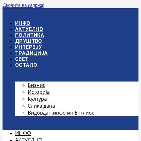
Скочите на садржај
ИНФО
АКТУЕЛНО
ПОЛИТИКА
ДРУШТВО
ИНТЕРВЈУ
ТРАДИЦИЈА
СВЕТ
ОСТАЛО
Бизнис
Историја
Култура
Слика дана
Видовдан.инфо ин Енглисх
ИНФО
АКТУЕЛНО