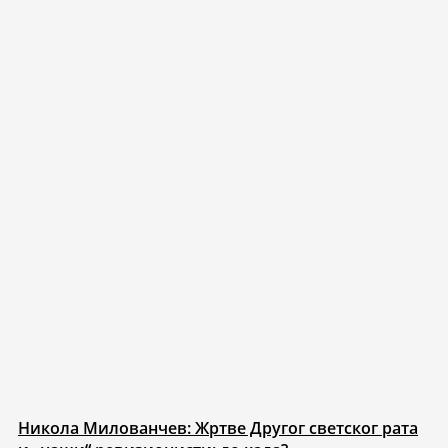
Никола Милованчев: Жртве Другог светског рата