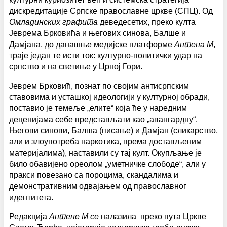
дискредитације Српске православне цркве (СПЦ). Од
Омладинских графита
деведесетих, преко култа
Јеврема Брковића и његових синова, Балше и
Дамјана, до данашње медијске платформе
Антена М
,
траје један те исти ток: културно-политички удар на
српство и на светиње у Црној Гори.
Јеврем Брковић, познат по својим антисрпским
ставовима и усташкој идеологији у културној обради,
поставио је темеље „елите“ која ће у наредним
деценијама себе представљати као „авангардну“.
Његови синови, Балша (писање) и Дамјан (сликарство,
али и злоупотреба наркотика, према достављеним
материјалима), наставили су тај култ. Окупљање је
било обавијено ореолом „уметничке слободе“, али у
пракси повезано са пороцима, скандалима и
демонстративним одвајањем од православног
идентитета.
Редакција
Антене М се
налазила преко пута Цркве