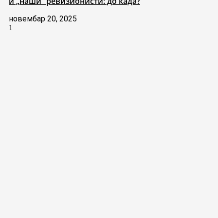
и „наши“ ревизионисти: до када?
новембар 20, 2025