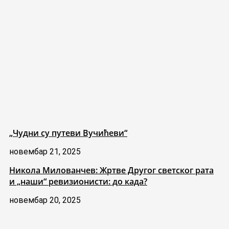
„Чудни су путеви Вучићеви“
новембар 21, 2025
Никола Милованчев: Жртве Другог светског рата
и „наши“ ревизионисти: до када?
новембар 20, 2025