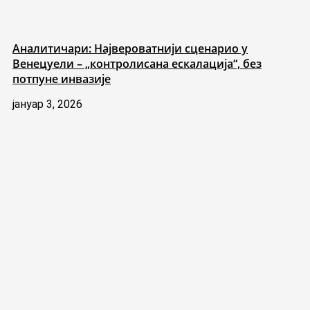
Аналитичари: Највероватнији сценарио у
Венецуели – „контролисана ескалација“, без
потпуне инвазије
јануар 3, 2026