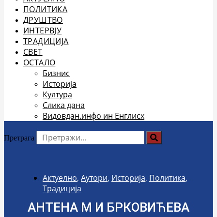
ПОЛИТИКА
ДРУШТВО
ИНТЕРВЈУ
ТРАДИЦИЈА
СВЕТ
ОСТАЛО
Бизнис
Историја
Култура
Слика дана
Видовдан.инфо ин Енглисх
Претрага
Актуелно
,
Аутори
,
Историја
,
Политика
,
Традиција
АНТЕНА М И БРКОВИЋЕВА