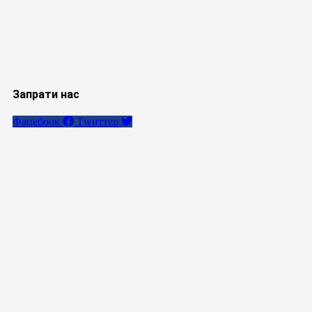
Запрати нас
Фацебоок
Тwиттер