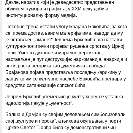
Дакле, наратив који је деведесетих представњен
обликом хумора и графита, у XXИ веку добија
институционалну форму медија.
Посебно треба истаћи улогу Брајана Брковића, за кога
се, према достављеним материјалима, наводи да му
је остављен „аманет“ Јеврема Брковића: да настави
културно-политички пројекат рушења српства у Црној
Гори. Уместо духовне и моралне вертикале,
настављен је пут деструкције: наркоманија, анархија и
антисрпска реторика као „уметничка слобода“.
Брајанова појава представља последњу карикину у
ланцу којим се културно наслеђе Брковића претвара у
средство сатанизације српског бића.
Јеврем Брковић утемељио је култ у којем се усташка
идеологија пакује у „уметност“.
Балша и Дамјан су својим деловањем симболизовали
спој „културе и порока“, а њихова окупљања у порти
Цркве Светог Ђорђа била су демонстративни чин