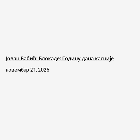
Јован Бабић: Блокаде: Годину дана касније
новембар 21, 2025