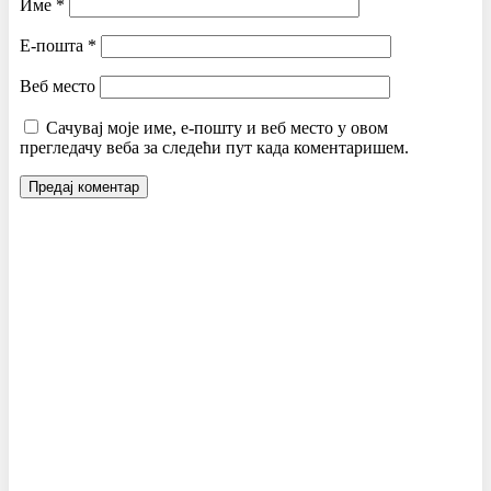
Име
*
Е-пошта
*
Веб место
Сачувај моје име, е-пошту и веб место у овом
прегледачу веба за следећи пут када коментаришем.