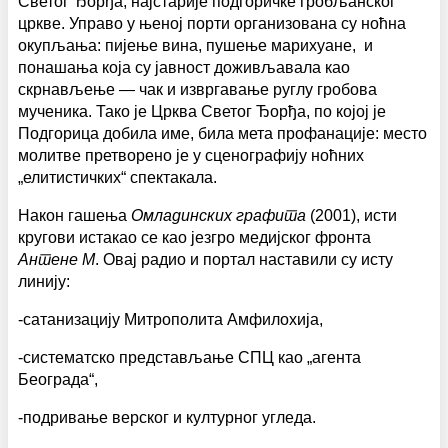
Светог Ђорђа, најстарије подгоричке гробљанског
цркве. Управо у њеној порти организована су ноћна
окупљања: пијење вина, пушење марихуане, и
понашања која су јавност доживљавала као
скрнављење — чак и извргавање руглу гробова
мученика. Тако је Црква Светог Ђорђа, по којој је
Подгорица добила име, била мета профанације: место
молитве претворено је у сценографију ноћних
„елитистичких“ спектакала.
Након гашења
Омладинских графита
(2001), исти
кругови истакао се као језгро медијског фронта
Антене М
. Овај радио и портал наставили су исту
линију:
-сатанизацију Митрополита Амфилохија,
-систематско представљање СПЦ као „агента
Београда“,
-подривање верског и културног угледа.