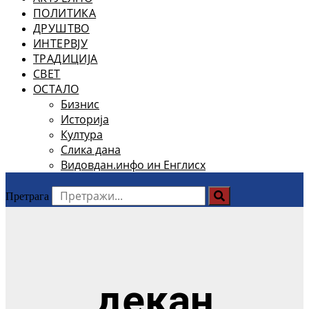
ПОЛИТИКА
ДРУШТВО
ИНТЕРВЈУ
ТРАДИЦИЈА
СВЕТ
ОСТАЛО
Бизнис
Историја
Култура
Слика дана
Видовдан.инфо ин Енглисх
Претрага
декан