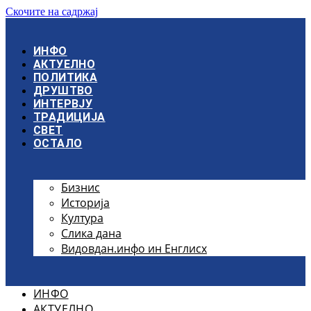
Скочите на садржај
ИНФО
АКТУЕЛНО
ПОЛИТИКА
ДРУШТВО
ИНТЕРВЈУ
ТРАДИЦИЈА
СВЕТ
ОСТАЛО
Бизнис
Историја
Култура
Слика дана
Видовдан.инфо ин Енглисх
ИНФО
АКТУЕЛНО