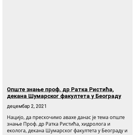
Опште знање проф. др Ратка Ристића,
декана Шумарског факултета у Београду
децембар 2, 2021
Нацијо, да прескочимо аваxе данас је тема опште
знање Проф. др Ратка Ристића, хидролога и
еколога, декана Шумарског факултета у Београду и