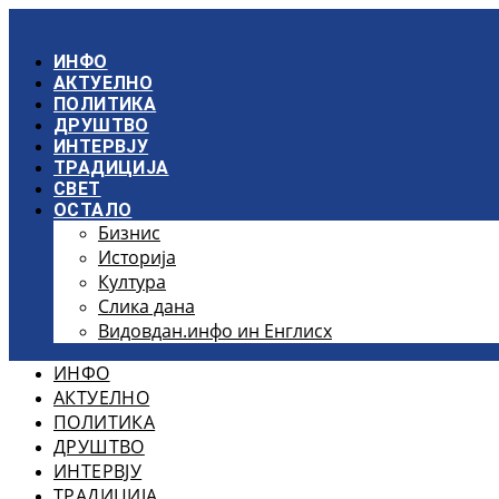
Скочите
на
садржај
ИНФО
АКТУЕЛНО
ПОЛИТИКА
ДРУШТВО
ИНТЕРВЈУ
ТРАДИЦИЈА
СВЕТ
ОСТАЛО
Бизнис
Историја
Култура
Слика дана
Видовдан.инфо ин Енглисх
ИНФО
АКТУЕЛНО
ПОЛИТИКА
ДРУШТВО
ИНТЕРВЈУ
ТРАДИЦИЈА