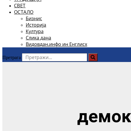
СВЕТ
ОСТАЛО
Бизнис
Историја
Култура
Слика дана
Видовдан.инфо ин Енглисх
Претрага
демок