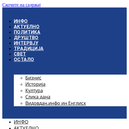
Скочите на садржај
ИНФО
АКТУЕЛНО
ПОЛИТИКА
ДРУШТВО
ИНТЕРВЈУ
ТРАДИЦИЈА
СВЕТ
ОСТАЛО
Бизнис
Историја
Култура
Слика дана
Видовдан.инфо ин Енглисх
ИНФО
АКТУЕЛНО