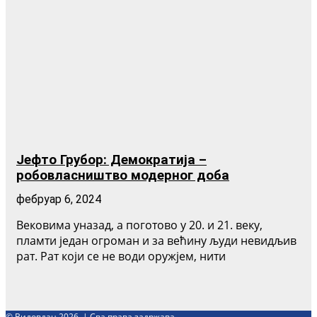
Јефто Грубор: Демократија –
робовласништво модерног доба
фебруар 6, 2024
Вековима уназад, а поготово у 20. и 21. веку,
пламти један огроман и за већину људи невидљив
рат. Рат који се не води оружјем, нити
© Видовдан 2026. | Сва права задржава