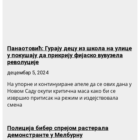
Панаотовић: Гурају децу из школа на улице
у покушају да прикрију фијаско вувузела
револуције
децембар 5, 2024
На упорне и континуиране апеле да се ових дана у
Новом Саду окупи критична маса како би се
извршио притисак на режим и издејствовала
смена
Полиција бибер спрејом растерала
демонстранте у Мелбурну