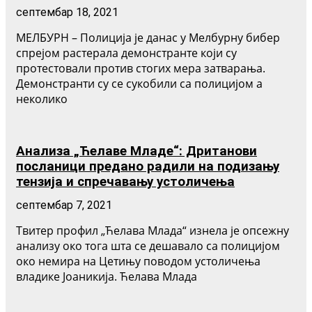
септембар 18, 2021
МЕЛБУРН – Полиција је данас у Мелбурну бибер
спрејом растерала демонстранте који су
протестовали против стогих мера затварања.
Демонстранти су се сукобили са полицијом а
неколико
Анализа „Ћелаве Младе“: Дританови
посланици предано радили на подизању
тензија и спречавању устоличења
септембар 7, 2021
Твитер профил „Ћелава Млада“ изнела је опсежну
анализу око тога шта се дешавало са полицијом
око немира на Цетињу поводом устоличења
владике Јоаникија. Ћелава Млада