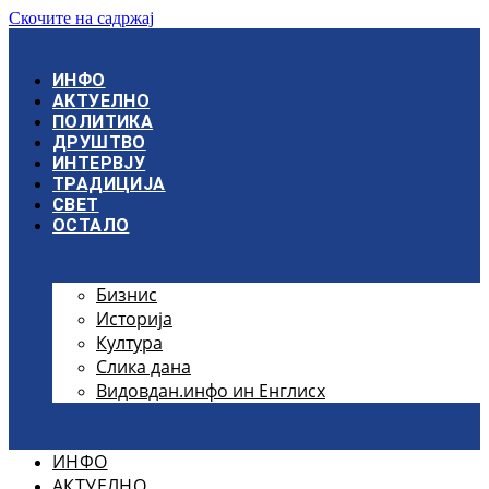
Скочите на садржај
ИНФО
АКТУЕЛНО
ПОЛИТИКА
ДРУШТВО
ИНТЕРВЈУ
ТРАДИЦИЈА
СВЕТ
ОСТАЛО
Бизнис
Историја
Култура
Слика дана
Видовдан.инфо ин Енглисх
ИНФО
АКТУЕЛНО