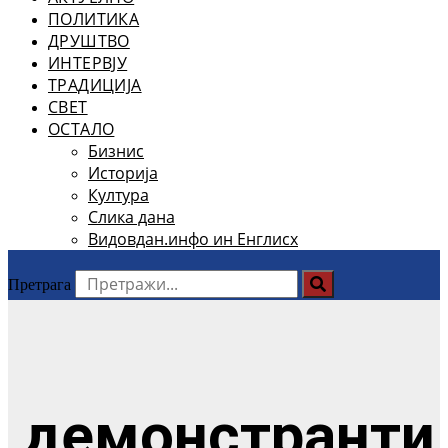
ПОЛИТИКА
ДРУШТВО
ИНТЕРВЈУ
ТРАДИЦИЈА
СВЕТ
ОСТАЛО
Бизнис
Историја
Култура
Слика дана
Видовдан.инфо ин Енглисх
Претрага
демонстранти