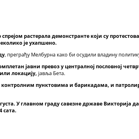
р спрејом растерала демонстранте који су протестов
неколико је ухапшено.
ду
, преграђу Мелбурна како би осудили владину политик
омплетан јавни превоз у централној пословној четв
или локацију,
јавља Бета.
 на контролним пунктовима и барикадама, и патроли
вгуста. У главном граду савезне државе Викторија д
4 сата.