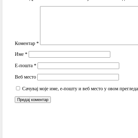
Коментар
*
Име
*
Е-пошта
*
Веб место
Сачувај моје име, е-пошту и веб место у овом преглед