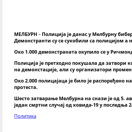
МЕЛБУРН
–
Полиција је данас у Мелбурну бибе
Демонстранти су се сукобили са полицијом а 
Око 1.000 демонстраната окупило се у Ричмон
Полиција је претходно покушала да затвори к
на демонстације, али су организатори промен
Око 2.000 полицајаца је било је распоређено
протеста.
Шесто затварање Мелбурна на снази је од 5. а
један смртни случај од ковида-19 у последња 2
Политика