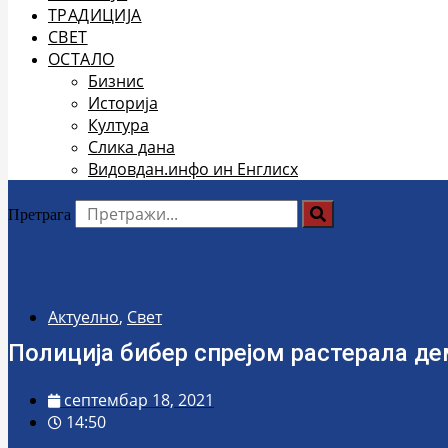
ТРАДИЦИЈА
СВЕТ
ОСТАЛО
Бизнис
Историја
Култура
Слика дана
Видовдан.инфо ин Енглисх
Претрага
Актуелно
,
Свет
Полиција бибер спрејом растерала д
септембар 18, 2021
14:50