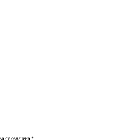
а су означена
*