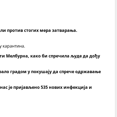
али против стогих мера затварања.
у карантина.
рти Мелбурна, како би спречила људе да дођу
рало градом у покушају да спрече одржавање
анас је пријављено 535 нових инфекција и