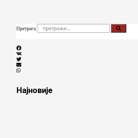
Претрага
Најновије