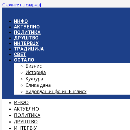
Скочите на садржај
ИНФО
АКТУЕЛНО
ПОЛИТИКА
ДРУШТВО
ИНТЕРВЈУ
ТРАДИЦИЈА
СВЕТ
ОСТАЛО
Бизнис
Историја
Култура
Слика дана
Видовдан.инфо ин Енглисх
ИНФО
АКТУЕЛНО
ПОЛИТИКА
ДРУШТВО
ИНТЕРВЈУ