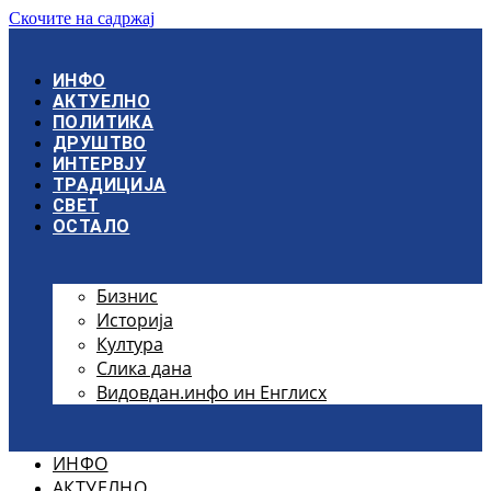
Скочите на садржај
ИНФО
АКТУЕЛНО
ПОЛИТИКА
ДРУШТВО
ИНТЕРВЈУ
ТРАДИЦИЈА
СВЕТ
ОСТАЛО
Бизнис
Историја
Култура
Слика дана
Видовдан.инфо ин Енглисх
ИНФО
АКТУЕЛНО