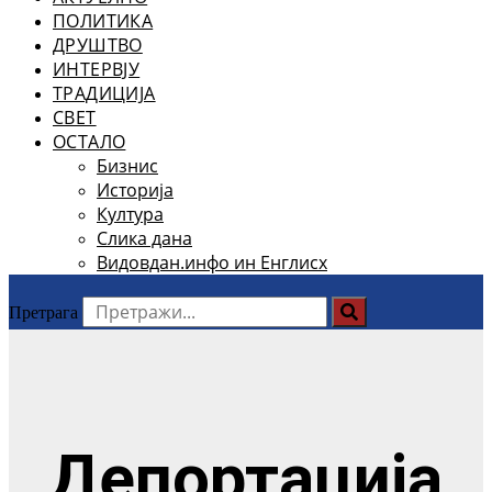
ПОЛИТИКА
ДРУШТВО
ИНТЕРВЈУ
ТРАДИЦИЈА
СВЕТ
ОСТАЛО
Бизнис
Историја
Култура
Слика дана
Видовдан.инфо ин Енглисх
Претрага
Депортација