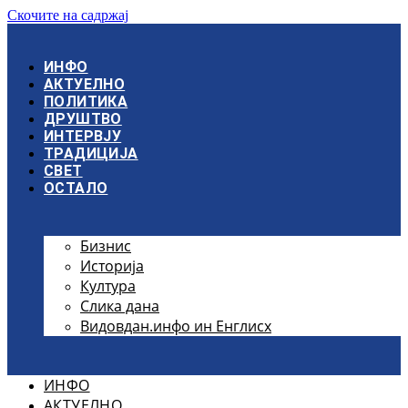
Скочите на садржај
ИНФО
АКТУЕЛНО
ПОЛИТИКА
ДРУШТВО
ИНТЕРВЈУ
ТРАДИЦИЈА
СВЕТ
ОСТАЛО
Бизнис
Историја
Култура
Слика дана
Видовдан.инфо ин Енглисх
ИНФО
АКТУЕЛНО