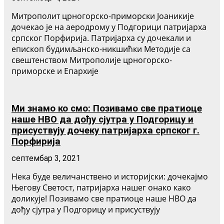
Митрополит црногорско-приморски Јоаникије
дочекао је на аеродрому у Подгорици патријарха
српског Порфирија. Патријарха су дочекали и
епископ будимљанско-никшићки Методије са
свештенством Митрополије црногорско-
приморске и Епархије
Ми знамо ко смо: Позивамо све пратиоце
наше НВО да дођу сјутра у Подгорицу и
присуствују дочеку патријарха српског г.
Порфирија
септембар 3, 2021
Нека буде величанствено и историјски: дочекајмо
Његову Светост, патријарха нашег онако како
доликује! Позивамо све пратиоце наше НВО да
дођу сјутра у Подгорицу и присуствују