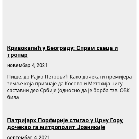
Кривокапић у Београду: Спрам свеца и
тропар
новембар 4, 2021
Пише: др Рајко Петровић Како дочекати премијера
земље која признаје да Косово и Метохија нису
саставни део Србије (односно да је борба тзв. ОВК
била
Патријарх Порфирије стигао у Црну Гору,
дочекао га митрополит Јоаникије
септембар 4, 2021