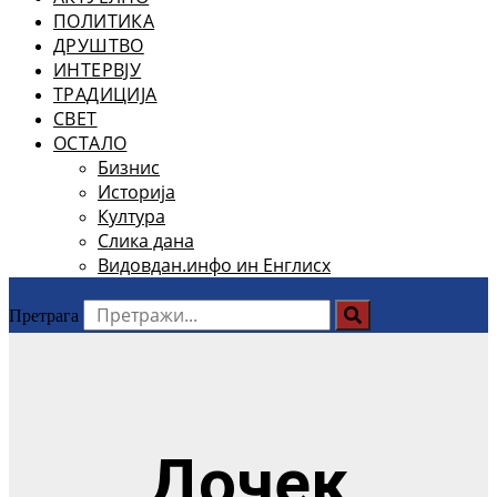
ПОЛИТИКА
ДРУШТВО
ИНТЕРВЈУ
ТРАДИЦИЈА
СВЕТ
ОСТАЛО
Бизнис
Историја
Култура
Слика дана
Видовдан.инфо ин Енглисх
Претрага
Дочек