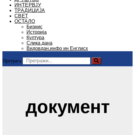
ИНТЕРВЈУ
ТРАДИЦИЈА
СВЕТ
ОСТАЛО
Бизнис
Историја
Култура
Слика дана
Видовдан.инфо ин Енглисх
Претрага
документ