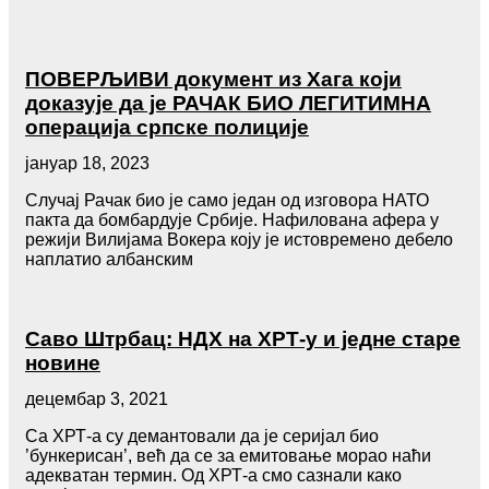
ПОВЕРЉИВИ документ из Хага који
доказује да је РАЧАК БИО ЛЕГИТИМНА
операција српске полиције
јануар 18, 2023
Случај Рачак био је само један од изговора НАТО
пакта да бомбардује Србије. Нафилована афера у
режији Вилијама Вокера коју је истовремено дебело
наплатио албанским
Саво Штрбац: НДХ на ХРТ-у и једне старе
новине
децембар 3, 2021
​Са ХРТ-а су демантовали да је серијал био
’бункерисан’, већ да се за емитовање морао наћи
адекватан термин. Од ХРТ-а смо сазнали како