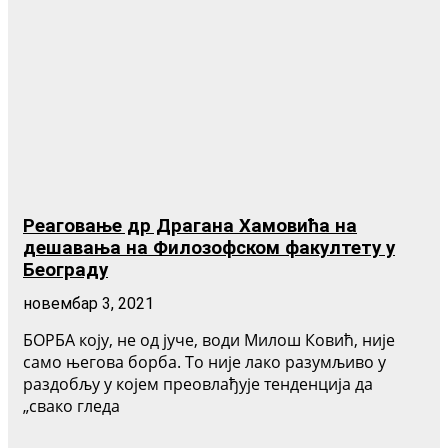
Реаговање др Драгана Хамовића на
дешавања на Филозофском факултету у
Београду
новембар 3, 2021
БОРБА коју, не од јуче, води Милош Ковић, није
само његова борба. То није лако разумљиво у
раздобљу у којем преовлађује тенденција да
„свако гледа