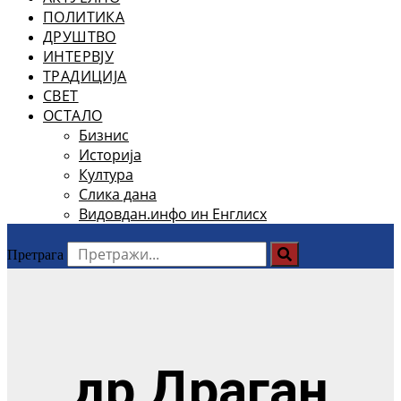
ПОЛИТИКА
ДРУШТВО
ИНТЕРВЈУ
ТРАДИЦИЈА
СВЕТ
ОСТАЛО
Бизнис
Историја
Култура
Слика дана
Видовдан.инфо ин Енглисх
Претрага
др Драган