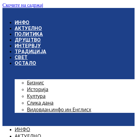
Скочите на садржај
ИНФО
АКТУЕЛНО
ПОЛИТИКА
ДРУШТВО
ИНТЕРВЈУ
ТРАДИЦИЈА
СВЕТ
ОСТАЛО
Бизнис
Историја
Култура
Слика дана
Видовдан.инфо ин Енглисх
ИНФО
АКТУЕЛНО